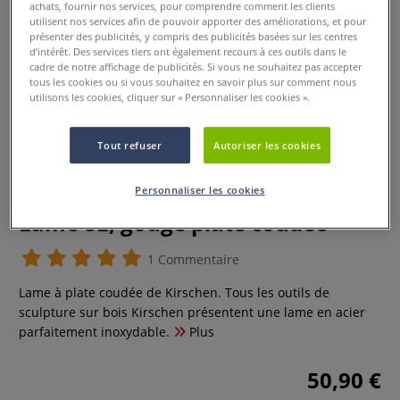
achats, fournir nos services, pour comprendre comment les clients
utilisent nos services afin de pouvoir apporter des améliorations, et pour
présenter des publicités, y compris des publicités basées sur les centres
d’intérêt. Des services tiers ont également recours à ces outils dans le
cadre de notre affichage de publicités. Si vous ne souhaitez pas accepter
tous les cookies ou si vous souhaitez en savoir plus sur comment nous
utilisons les cookies, cliquer sur « Personnaliser les cookies ».
Tout refuser
Autoriser les cookies
Personnaliser les cookies
Lame 8L, gouge plate coudée
1 Commentaire
Lame à plate coudée de Kirschen. Tous les outils de
sculpture sur bois Kirschen présentent une lame en acier
parfaitement inoxydable.
Plus
50,90 €