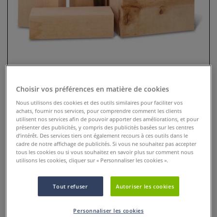
Choisir vos préférences en matière de cookies
Nous utilisons des cookies et des outils similaires pour faciliter vos
achats, fournir nos services, pour comprendre comment les clients
Bois de tilleul
utilisent nos services afin de pouvoir apporter des améliorations, et pour
présenter des publicités, y compris des publicités basées sur les centres
d’intérêt. Des services tiers ont également recours à ces outils dans le
5 Commentaires
cadre de notre affichage de publicités. Si vous ne souhaitez pas accepter
tous les cookies ou si vous souhaitez en savoir plus sur comment nous
Bois de tilleul sélection d’excellente qualité, en dimensions
utilisons les cookies, cliquer sur « Personnaliser les cookies ».
parfaites pour la sculpture sur bois.
Plus
Tout refuser
Autoriser les cookies
dès
8,95 €
Prix TTC
Info frais
.
Personnaliser les cookies