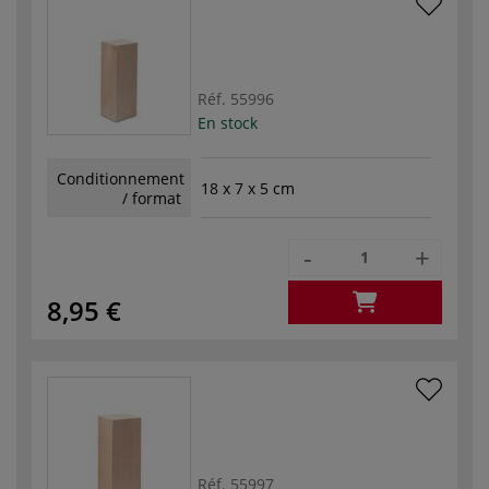
Réf.
55996
En stock
Conditionnement
18 x 7 x 5 cm
/ format
-
+
8,95 €
Réf.
55997