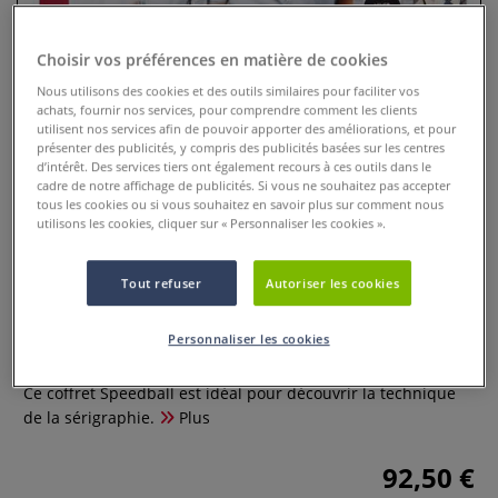
Choisir vos préférences en matière de cookies
Nous utilisons des cookies et des outils similaires pour faciliter vos
achats, fournir nos services, pour comprendre comment les clients
utilisent nos services afin de pouvoir apporter des améliorations, et pour
présenter des publicités, y compris des publicités basées sur les centres
d’intérêt. Des services tiers ont également recours à ces outils dans le
cadre de notre affichage de publicités. Si vous ne souhaitez pas accepter
tous les cookies ou si vous souhaitez en savoir plus sur comment nous
utilisons les cookies, cliquer sur « Personnaliser les cookies ».
Coffret Speedball initiation
Tout refuser
Autoriser les cookies
sérigraphie
Personnaliser les cookies
0 Commentaires
Ce coffret Speedball est idéal pour découvrir la technique
de la sérigraphie.
Plus
92,50 €