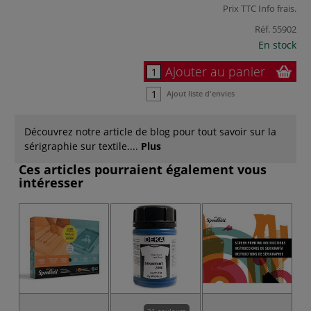
Prix TTC
Info frais
.
Réf.
55902
En stock
Ajouter au panier
Ajout liste d'envies
Découvrez notre article de blog pour tout savoir sur la
sérigraphie sur textile....
Plus
Ces articles pourraient également vous
intéresser
-2
21 couleurs