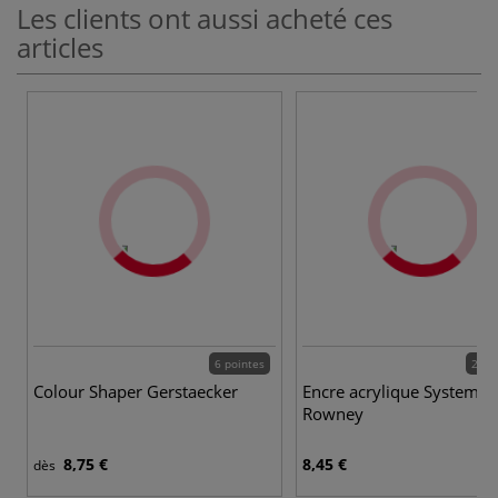
Les clients ont aussi acheté ces
articles
6 pointes
28 c
Colour Shaper Gerstaecker
Encre acrylique System 3
Rowney
8,75 €
8,45 €
dès