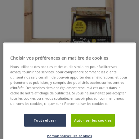
Choisir vos préférences en matière de cookies
Cadre en bois pour sérigraphie
Speedball
Nous utilisons des cookies et des outils similaires pour faciliter vos
achats, fournir nos services, pour comprendre comment les clients
utilisent nos services afin de pouvoir apporter des améliorations, et pour
0 Commentaires
présenter des publicités, y compris des publicités basées sur les centres
d’intérêt. Des services tiers ont également recours à ces outils dans le
Le cadre de sérigraphie SPEEDBALL® est en bois rigide et
cadre de notre affichage de publicités. Si vous ne souhaitez pas accepter
tous les cookies ou si vous souhaitez en savoir plus sur comment nous
est complété par un tissu monofilament à usage
utilisons les cookies, cliquer sur « Personnaliser les cookies ».
professionnel.
Plus
Tout refuser
Autoriser les cookies
dès
49,50 €
Prix TTC
Info frais
.
Personnaliser les cookies