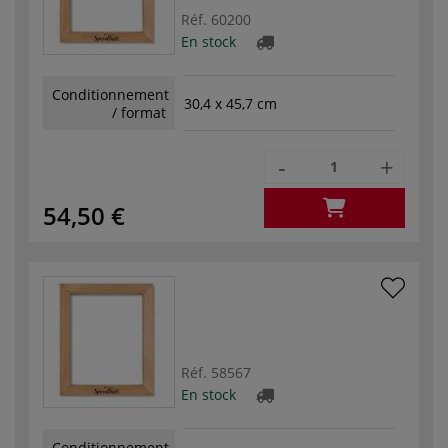
Réf.
60200
En stock
Conditionnement
30,4 x 45,7 cm
/ format
-
+
54,50 €
Réf.
58567
En stock
Conditionnement