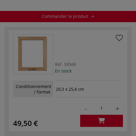
Commander le produit
Réf.
58568
En stock
Conditionnement
20,3 x 25,4 cm
/ format
-
+
49,50 €