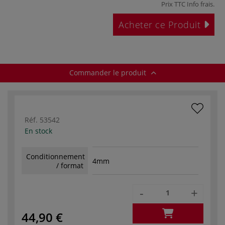
Prix TTC
Info frais
.
Acheter ce Produit
Commander le produit
Réf.
53542
En stock
Conditionnement
4mm
/ format
-
+
44,90 €