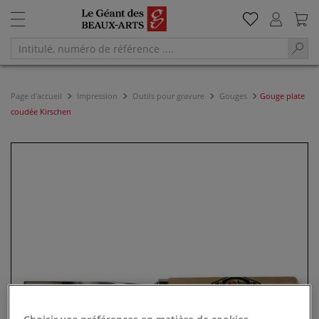
Page d'accueil
Impression
Outils pour gravure
Gouges
Gouge plate
coudée Kirschen