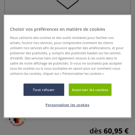
Choisir vos préférences en matière de cookies
Nous utilisons des cookies et des outils similaires pour faciliter vos
achats, fournir nos services, pour comprendre comment les clients
utilisent nos services afin de pouvoir apporter des améliorations, et pour
présenter des publicités, y compris des publicités basées sur les centres
Gouge lame en V 100°
d’intérêt. Des services tiers ont également recours à ces outils dans le
cadre de notre affichage de publicités. Si vous ne souhaitez pas accepter
tous les cookies ou si vous souhaitez en savoir plus sur comment nous
0 Commentaires
utilisons les cookies, cliquer sur « Personnaliser les cookies ».
Gouge lame en V 100° en acier au chrome-vanadium
finement affûtée et polie. Manche en hêtre blanc avec
Tout refuser
Autoriser les cookies
anneaux métalliques.
Plus
Personnaliser les cookies
dès
60,95 €