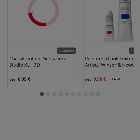
76 options
138 c
Châssis entoilé Gerstaecker
Peinture à l'huile extra-fi
Studio XL - 3D
Artists' Winsor & Newton
6,95 €
9,95 €
dès
dès
13,45 €