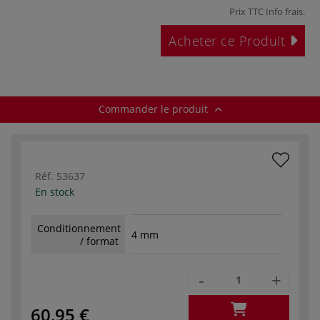
Prix TTC
Info frais
.
Acheter ce Produit
Commander le produit
Réf.
53637
En stock
Conditionnement
4 mm
/ format
-
+
60,95 €