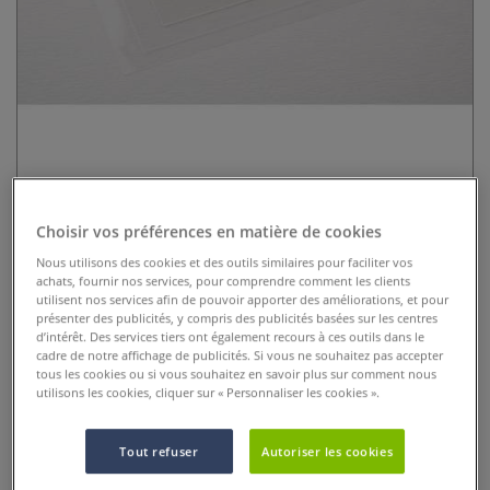
Film acétate
Choisir vos préférences en matière de cookies
1 Commentaire
Nous utilisons des cookies et des outils similaires pour faciliter vos
achats, fournir nos services, pour comprendre comment les clients
Ce film acétate est idéal pour les travaux de montages et de
utilisent nos services afin de pouvoir apporter des améliorations, et pour
présenter des publicités, y compris des publicités basées sur les centres
superpositions dans les arts graphiques, l’audiovisuel et le
d’intérêt. Des services tiers ont également recours à ces outils dans le
dessin animé.
Plus
cadre de notre affichage de publicités. Si vous ne souhaitez pas accepter
tous les cookies ou si vous souhaitez en savoir plus sur comment nous
utilisons les cookies, cliquer sur « Personnaliser les cookies ».
Tout refuser
Autoriser les cookies
dès
7,45 €