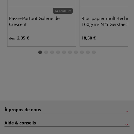
14 couleurs
3 
Passe-Partout Galerie de
Bloc papier multi-techni
Crescent
160g/m² N°5 Gerstaecker
2,35 €
18,50 €
dès
À propos de nous
Aide & conseils