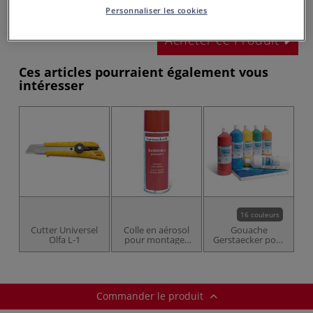
Prix TTC
Info frais
.
Personnaliser les cookies
Acheter ce Produit
Ces articles pourraient également vous
intéresser
16 couleurs
Cutter Universel
Colle en aérosol
Gouache
Olfa L-1
pour montages
Gerstaecker pour
définitifs
écoles
Commander le produit