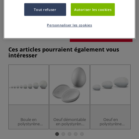
Tout refuser
Autoriser les cookies
dès
0,70 €
Prix TTC
Info frais
.
Personnaliser les cookies
Acheter ce Produit
Ces articles pourraient également vous
intéresser
Boule en
Oeuf démontable
Oeuf en
polystyrène
en polystyrène
polystyrène
expansé blanche
expansé
expansé blanc