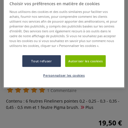
Choisir vos préférences en matière de cookies
Nous utilisons des cookies et des outils similaires pour faciliter vos
achats, fournir nos services, pour comprendre comment les clients
utilisent nos services afin de pouvoir apporter des améliorations, et pour
présenter des publicités, y compris des publicités basées sur les centres
d’intérêt. Des services tiers ont également recours à ces outils dans le
cadre de notre affichage de publicités. Si vous ne souhaitez pas accepter
tous les cookies ou si vous souhaitez en savoir plus sur comment nous
utilisons les cookies, cliquer sur « Personnaliser les cookies ».
Tout refuser
Autoriser les cookies
Set de 6 feutres Fineliners Pigma
Personnaliser les cookies
Micron et 1 Pigma Brush
1 Commentaire
Contenu : 6 feutres Fineliners pointes 0,2 - 0,25 - 0,3 - 0,35 -
0,45 - 0,5 mm et 1 feutre Pigma brush.
Plus
19,50 €