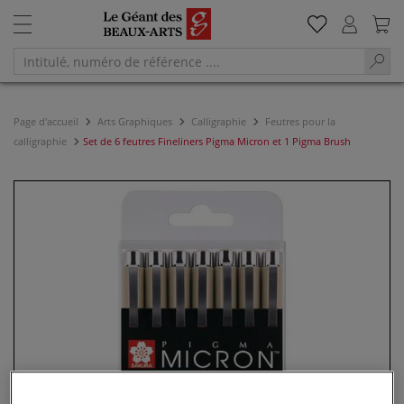
Page d'accueil
Arts Graphiques
Calligraphie
Feutres pour la
calligraphie
Set de 6 feutres Fineliners Pigma Micron et 1 Pigma Brush