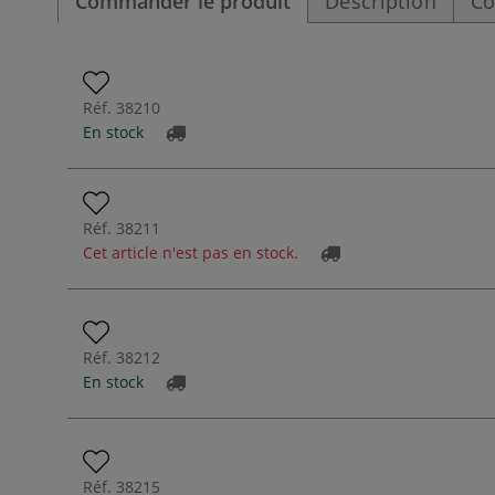
Commander le produit
Description
Co
Réf.
38210
En stock
Réf.
38211
Cet article n'est pas en stock.
Réf.
38212
En stock
Réf.
38215