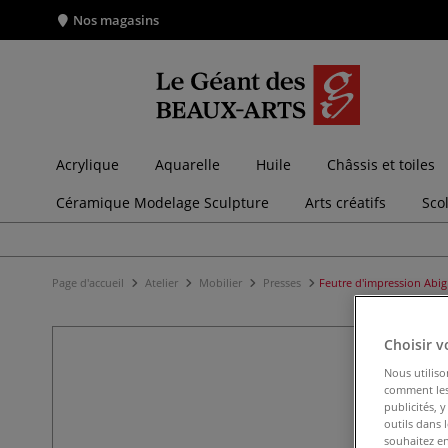
Nos magasins
Acrylique
Aquarelle
Huile
Châssis et toiles
Céramique Modelage Sculpture
Arts créatifs
Sco
Page d'accueil
Atelier
Mobilier
Presses
Feutre d'impression Abig
Choisir v
Nous utiliso
comment les 
publicités, 
outils dans 
souhaitez en