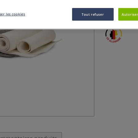
Ces feutres d’im
formats.
Plus
er les cookies
Tout refuser
Autoriser