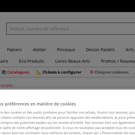
Papiers
Atelier
Pinceaux
Dessin Pastels
Arts
laire
Eco-Produits
Livres Beaux-Arts
Promos / Nouvea
Catalogues
Châssis à configurer
Chèques cadeaux
 souples
os préférences en matière de cookies
ns des cookies et des outils similaires pour faciliter vos achats, fournir nos services, 
Feutre d'
clients utilisent nos services afin de pouvoir apporter des améliorations, et pour prés
y compris des publicités basées sur les centres d’intérêt. Des services tiers ont également
le cadre de notre affichage de publicités. Si vous ne souhaitez pas accepter tous les coo
 savoir plus sur comment nous utilisons les cookies, cliquer sur « Personnaliser les cook