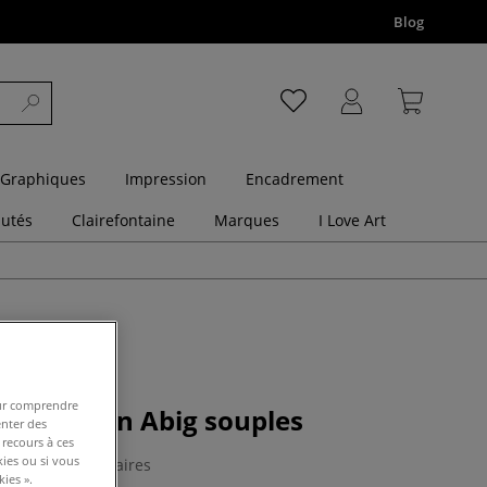
Blog
 Graphiques
Impression
Encadrement
utés
Clairefontaine
Marques
I Love Art
pour comprendre
impression Abig souples
enter des
 recours à ces
kies ou si vous
0 Commentaires
ies ».