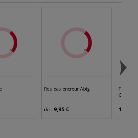
e
Rouleau encreur Abig
Tournett
Gerstaec
9,95 €
18,50 €
dès