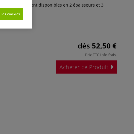
pressions Abig sont disponibles en 2 épaisseurs et 3
 les cookies
dès
52,50 €
Prix TTC
Info frais
.
Acheter ce Produit