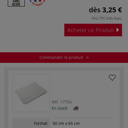
dès
3,25 €
Prix TTC
Info frais
.
Acheter ce Produit
Commander le produit
Réf.
17756
En stock
Format
50 cm x 65 cm