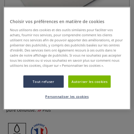
Choisir vos préférences en matière de cookies
Nous utilisons des cookies et des outils similaires pour faciliter vos
achats, fournir nos services, pour comprendre comment les clients
utilisent nos services afin de pouvoir apporter des améliorations, et pour
présenter des publicités, y compris des publicités basées sur les centres
d’intérêt. Des services tiers ont également recours à ces outils dans le
cadre de notre affichage de publicités. Si vous ne souhaitez pas accepter
Feuille Etival Clairefontaine (200
tous les cookies ou si vous souhaitez en savoir plus sur comment nous
g/m²)
utilisons les cookies, cliquer sur « Personnaliser les cookies ».
0 Commentaires
Tout refuser
Autoriser les cookies
Le papier aquarelle Etival est le papier qui rencontre le plus
de succès auprès des débutants car il permet la découverte
Personnaliser les cookies
facile et rapide de l'aquarelle. Papier blanc naturel. 100%
pure cellulose.
Plus