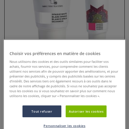
Choisir vos préférences en matière de cookies
Nous utilisons des cookies et des outils similaires pour faciliter vos
achats, fournir nos services, pour comprendre comment les clients
Encre linogravure spéciale tissus
utilisent nos services afin de pouvoir apporter des améliorations, et pour
présenter des publicités, y compris des publicités basées sur les centres
Speedball
d’intérêt. Des services tiers ont également recours à ces outils dans le
cadre de notre affichage de publicités. Si vous ne souhaitez pas accepter
5 Commentaires
tous les cookies ou si vous souhaitez en savoir plus sur comment nous
utilisons les cookies, cliquer sur « Personnaliser les cookies ».
Pour des créations sur tissu avec une encre de qualité pour
gravure en relief.
Plus
Tout refuser
Autoriser les cookies
dès
15,45 €
Personnaliser les cookies