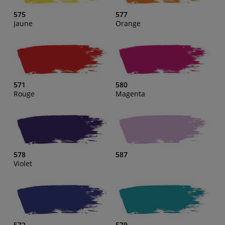
575
577
Jaune
Orange
571
580
Rouge
Magenta
578
587
Violet
572
579