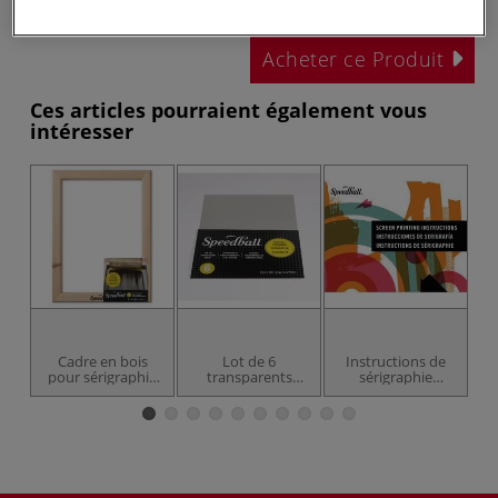
Prix TTC
Info frais
.
Acheter ce Produit
Ces articles pourraient également vous
intéresser
-2
Cadre en bois
Lot de 6
Instructions de
pour sérigraphie
transparents
sérigraphie
Speedball
pour sérigraphie
Speedball