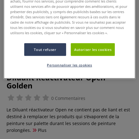
achats, fournir nos services, pour comprendre comment les clients
utilisent nos services afin de pouvoir apporter des améliorations, et pour
présenter des publicités, y compris des publicités basées sur les centres
d’intérêt. Des services tiers ont également recours à ces outils dans le
cadre de notre affichage de publicités. Si vous ne souhaitez pas accepter
tous les cookies ou si vous souhaitez en savoir plus sur comment nous
utilisons les cookies, cliquer sur « Personnaliser les cookies ».
Tout refuser
Autoriser les cookies
Personnaliser les cookies
Diluant Réactivateur Open
Golden
0 Commentaires
Le Diluant réactivateur Open ne contient pas de liant et est
destiné à remplacer les produits qui s’évaporent de la
peinture sur palette durant les sessions de peinture
prolongées.
Plus