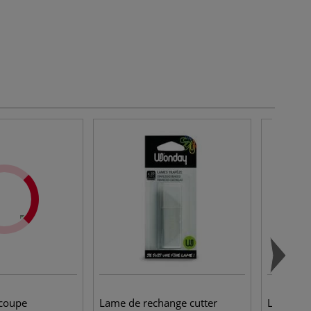
écoupe
Lame de rechange cutter
Lot de 12