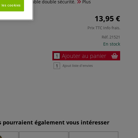
de lame rétractable double sécurité.
Plus
 les cookies
13,95 €
Prix TTC
Info frais
.
Réf.
21521
En stock
Ajouter au panier
Ajout liste d'envies
es pourraient également vous intéresser