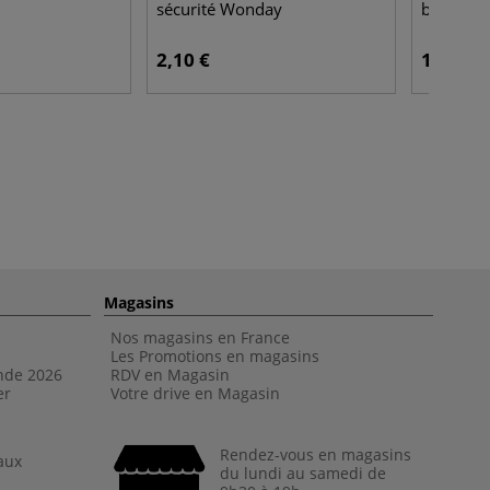
sécurité Wonday
bambou I
2,10 €
19,95 €
Magasins
Nos magasins en France
Les Promotions en magasins
nde 202
6
RDV en Magasin
er
Votre drive en Magasin
Rendez-vous en magasins
aux
du lundi au samedi de