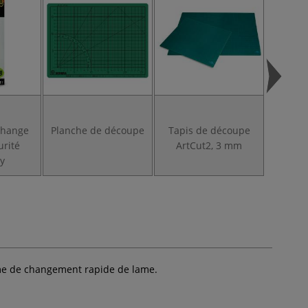
change
Planche de découpe
Tapis de découpe
Planch
urité
ArtCut2, 3 mm
tra
y
sme de changement rapide de lame.