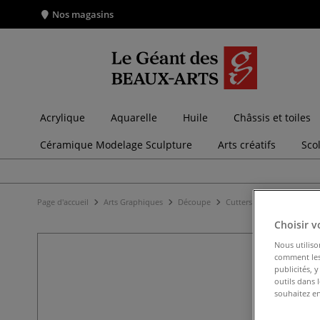
Nos magasins
Acrylique
Aquarelle
Huile
Châssis et toiles
Céramique Modelage Sculpture
Arts créatifs
Sco
Page d'accueil
Arts Graphiques
Découpe
Cutters
Cutter sécurit
Choisir v
Nous utiliso
comment les 
publicités, 
outils dans 
souhaitez en