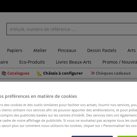
Papiers
Atelier
Pinceaux
Dessin Pastels
Arts
laire
Eco-Produits
Livres Beaux-Arts
Promos / Nouvea
Catalogues
Châssis à configurer
Chèques cadeaux
é Wonday
os préférences en matière de cookies
ns des cookies et des outils similaires pour faciliter vos achats, fournir nos services, 
Cutter s
clients utilisent nos services afin de pouvoir apporter des améliorations, et pour prés
y compris des publicités basées sur les centres d’intérêt. Des services tiers ont également
le cadre de notre affichage de publicités. Si vous ne souhaitez pas accepter tous les coo
 savoir plus sur comment nous utilisons les cookies, cliquer sur « Personnaliser les cook
Ce cutter sécuri