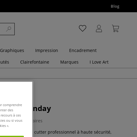
Blog
 Graphiques
Impression
Encadrement
utés
Clairefontaine
Marques
I Love Art
pour comprendre
écurité Wonday
enter des
 recours à ces
0 Commentaires
kies ou si vous
ies ».
té Wonday est un cutter professionnel à haute sécurité,