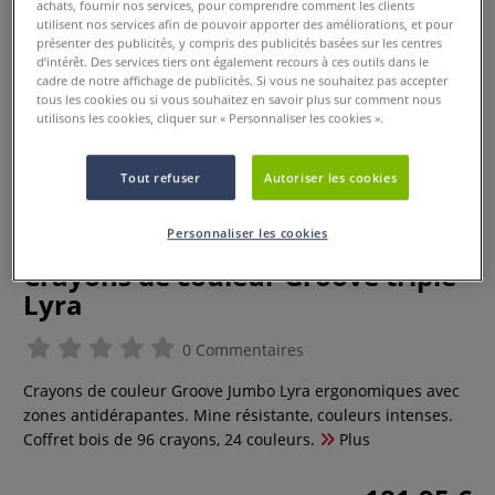
achats, fournir nos services, pour comprendre comment les clients
utilisent nos services afin de pouvoir apporter des améliorations, et pour
présenter des publicités, y compris des publicités basées sur les centres
d’intérêt. Des services tiers ont également recours à ces outils dans le
cadre de notre affichage de publicités. Si vous ne souhaitez pas accepter
tous les cookies ou si vous souhaitez en savoir plus sur comment nous
utilisons les cookies, cliquer sur « Personnaliser les cookies ».
Tout refuser
Autoriser les cookies
Personnaliser les cookies
Crayons de couleur Groove triple
Lyra
0 Commentaires
Crayons de couleur Groove Jumbo Lyra ergonomiques avec
zones antidérapantes. Mine résistante, couleurs intenses.
Coffret bois de 96 crayons, 24 couleurs.
Plus