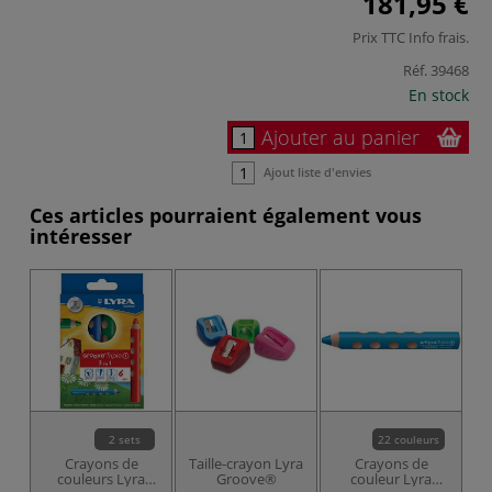
181,95 €
Prix TTC
Info frais
.
Réf.
39468
En stock
Ajouter au panier
Ajout liste d'envies
Ces articles pourraient également vous
intéresser
NO
2 sets
22 couleurs
Crayons de
Taille-crayon Lyra
Crayons de
couleurs Lyra
Groove®
couleur Lyra