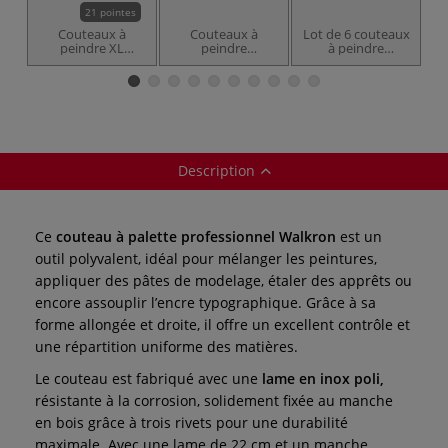
21 pointes
Couteaux à
Couteaux à
Lot de 6 couteaux
peindre XL
peindre
à peindre
Gerstaecker
Gerstaecker
Gerstaecker
Description
Ce
couteau à palette professionnel Walkron
est un
outil polyvalent, idéal pour mélanger les peintures,
appliquer des pâtes de modelage, étaler des apprêts ou
encore assouplir l’encre typographique. Grâce à sa
forme allongée et droite, il offre un excellent contrôle et
une répartition uniforme des matières.
Le couteau est fabriqué avec une
lame en inox poli,
résistante à la corrosion, solidement fixée au manche
en bois grâce à trois rivets pour une durabilité
maximale. Avec une lame de 22 cm et un manche