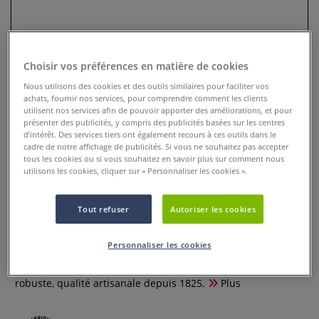
Choisir vos préférences en matière de cookies
Nous utilisons des cookies et des outils similaires pour faciliter vos
achats, fournir nos services, pour comprendre comment les clients
utilisent nos services afin de pouvoir apporter des améliorations, et pour
présenter des publicités, y compris des publicités basées sur les centres
d’intérêt. Des services tiers ont également recours à ces outils dans le
cadre de notre affichage de publicités. Si vous ne souhaitez pas accepter
tous les cookies ou si vous souhaitez en savoir plus sur comment nous
utilisons les cookies, cliquer sur « Personnaliser les cookies ».
Couteau spatule en acier
inoxydable Walkron
Tout refuser
Autoriser les cookies
0 Commentaires
Personnaliser les cookies
Couteau à palette Wamkron en inox, 33 cm. Idéal pour
mélanger peintures, appliquer pâtes et apprêts. Outil pro
robuste, qualité artisanale depuis 1825.
Plus