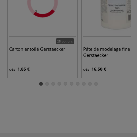
25 options
2 
Carton entoilé Gerstaecker
Pâte de modelage fine
Gerstaecker
1,85 €
16,50 €
dès
dès