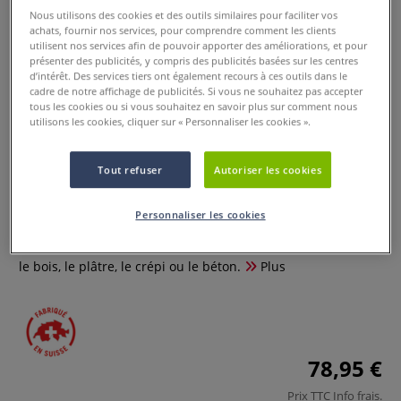
Nous utilisons des cookies et des outils similaires pour faciliter vos
achats, fournir nos services, pour comprendre comment les clients
utilisent nos services afin de pouvoir apporter des améliorations, et pour
présenter des publicités, y compris des publicités basées sur les centres
d’intérêt. Des services tiers ont également recours à ces outils dans le
cadre de notre affichage de publicités. Si vous ne souhaitez pas accepter
tous les cookies ou si vous souhaitez en savoir plus sur comment nous
utilisons les cookies, cliquer sur « Personnaliser les cookies ».
Colle acrylique Lascaux 498 HV
Tout refuser
Autoriser les cookies
2 Commentaires
Personnaliser les cookies
La colle acrylique Lascaux 498 HV est idéale pour le carton,
le bois, le plâtre, le crépi ou le béton.
Plus
78,95 €
Prix TTC
Info frais
.