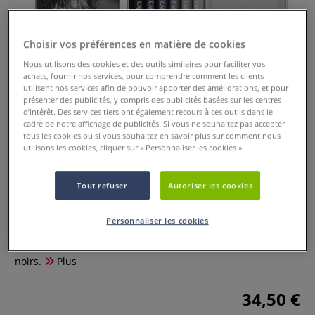
Choisir vos préférences en matière de cookies
Nous utilisons des cookies et des outils similaires pour faciliter vos
achats, fournir nos services, pour comprendre comment les clients
utilisent nos services afin de pouvoir apporter des améliorations, et pour
présenter des publicités, y compris des publicités basées sur les centres
d’intérêt. Des services tiers ont également recours à ces outils dans le
cadre de notre affichage de publicités. Si vous ne souhaitez pas accepter
tous les cookies ou si vous souhaitez en savoir plus sur comment nous
utilisons les cookies, cliquer sur « Personnaliser les cookies ».
Étui métal 6 crayons Grafwood
Tout refuser
Autoriser les cookies
0 Commentaires
Personnaliser les cookies
Coffret de 6 crayons graphite Caran d'Ache Graphite Line
idéal pour les spécialistes qui travaillent en nuances de
noirs.
Plus
34,50 €