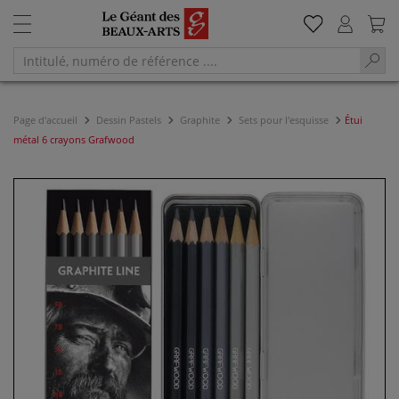
Page d'accueil
Dessin Pastels
Graphite
Sets pour l'esquisse
Étui
métal 6 crayons Grafwood