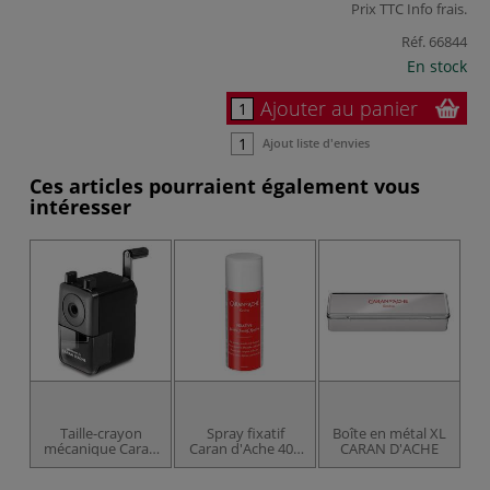
Prix TTC
Info frais
.
Réf.
66844
En stock
Ajouter au panier
Ajout liste d'envies
Ces articles pourraient également vous
intéresser
Taille-crayon
Spray fixatif
Boîte en métal XL
mécanique Caran
Caran d'Ache 400
CARAN D'ACHE
d'Ache
ml