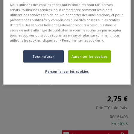
Nous utilisons des cookies et des outils similaires pour faciliter vos
achats, fournir nos services, pour comprendre comment les clients
utilisent nos services afin de pouvoir apporter des améliorations, et pour
présenter des publicités, y compris des publicités basées sur les centres
d’intérêt. Des services tiers ont également recours à ces outils dans le
cadre de notre affichage de publicités. Si vous ne souhaitez pas accepter
tous les cookies ou si vous souhaitez en savoir plus sur comment nous
utilisons les cookies, cliquer sur « Personnaliser les cookies ».
Tout refuser
Autoriser les cookies
Palette ovale en plastique O'Color
0 Commentaires
Personnaliser les cookies
Palette ovale en plastique, de format 17 x 23 cm.
Plus
2,75 €
Prix TTC
Info frais
.
Réf.
61498
En stock