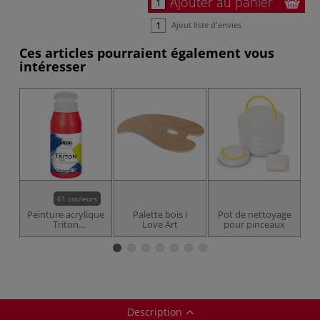
Ajouter au panier
Ajout liste d'envies
Ces articles pourraient également vous
intéresser
61 couleurs
Peinture acrylique
Palette bois I
Pot de nettoyage
Triton
Love Art
pour pinceaux
Gerstaecker
p
Description