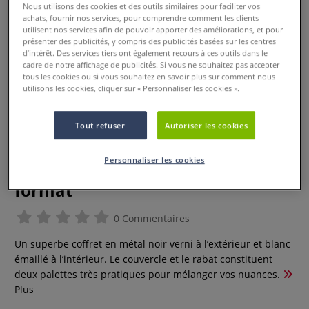
Nous utilisons des cookies et des outils similaires pour faciliter vos
achats, fournir nos services, pour comprendre comment les clients
utilisent nos services afin de pouvoir apporter des améliorations, et pour
présenter des publicités, y compris des publicités basées sur les centres
d’intérêt. Des services tiers ont également recours à ces outils dans le
cadre de notre affichage de publicités. Si vous ne souhaitez pas accepter
tous les cookies ou si vous souhaitez en savoir plus sur comment nous
utilisons les cookies, cliquer sur « Personnaliser les cookies ».
Tout refuser
Autoriser les cookies
Personnaliser les cookies
Coffret vide Gerstaecker grand
format
0 Commentaires
Un superbe coffret en métal noir verni à l’extérieur et blanc
émaillé à l’intérieur. Le couvercle et le rabat constituent
deux palettes très pratiques pour mélanger vos nuances.
Plus