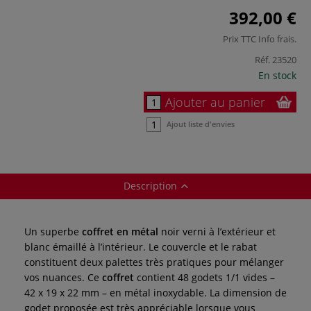
392,00 €
Prix TTC
Info frais
.
Réf.
23520
En stock
Ajouter au panier
Ajout liste d'envies
Description
Un superbe
coffret en métal
noir verni à l’extérieur et
blanc émaillé à l’intérieur. Le couvercle et le rabat
constituent deux palettes très pratiques pour mélanger
vos nuances. Ce
coffret
contient 48 godets 1/1 vides –
42 x 19 x 22 mm – en métal inoxydable. La dimension de
godet proposée est très appréciable lorsque vous