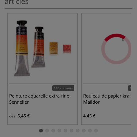
articles
110 couleurs
13 c
Peinture aquarelle extra-fine
Rouleau de papier kraft c
Sennelier
Maildor
5,45 €
4,45 €
dès