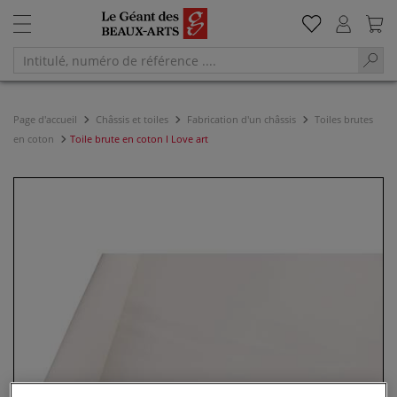
Page d'accueil
Châssis et toiles
Fabrication d'un châssis
Toiles brutes
en coton
Toile brute en coton I Love art