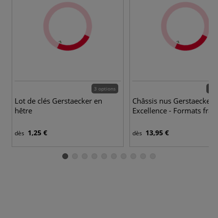
3 options
16 
Lot de clés Gerstaecker en
Châssis nus Gerstaecker
hêtre
Excellence - Formats fran
1,25 €
13,95 €
dès
dès