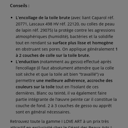
Conseils :
L’encollage de la toile brute
(avec liant Caparol réf.
20771, Lascaux 498 HV réf. 22120, ou colles de peau
de lapin réf. 29075) la protège contre les agressions
atmosphériques (humidité), bactéries et la solidifie
tout en rendant sa
surface plus lisse et homogène
en obstruant ses pores. On applique généralement
1
à 2 couches de colle sur la toile brute.
L’enduction
(notamment au gesso) effectué après
l’encollage (il faut absolument attendre que la colle
soit sèche et que la toile ait bien “travaillé”) va
permettre
une meilleure adhérence, accroche des
couleurs sur la toile
tout en l’isolant de ces
dernières. Blanc ou teinté, il va également faire
partie intégrante de l’œuvre peinte car il constitue la
couche de fond. 2 à 3 couches de gesso ou apprêt
sont en général nécessaires.
Retrouvez toute la gamme I LOVE ART à un prix très
attractif en exclusivité chez le Géant des Beaux-Arts !