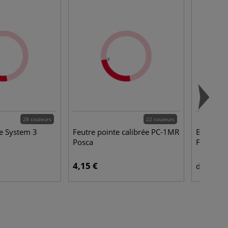
28 couleurs
22 couleurs
ue System 3
Feutre pointe calibrée PC-1MR
Bloc de 
Posca
Fabrian
4,15 €
7,9
dès