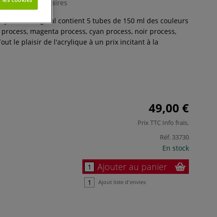
0 Commentaires
 System 3 original contient 5 tubes de 150 ml des couleurs
e process, magenta process, cyan process, noir process,
out le plaisir de l'acrylique à un prix incitant à la
49,00 €
Prix TTC
Info frais
.
Réf.
33730
En stock
Ajouter au panier
Ajout liste d'envies