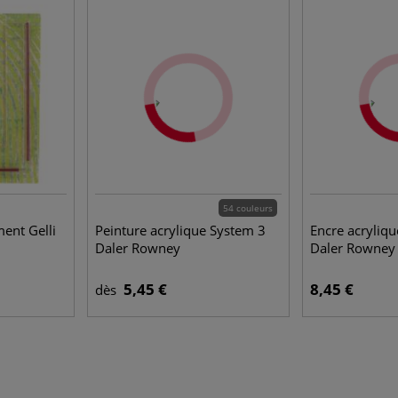
54 couleurs
ment Gelli
Peinture acrylique System 3
Encre acryliq
Daler Rowney
Daler Rowney
5,45 €
8,45 €
dès