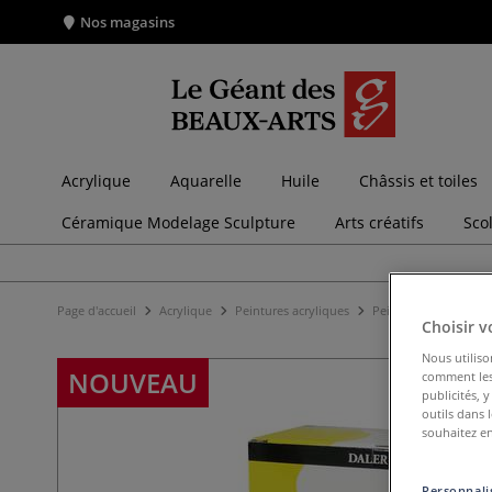
Nos magasins
Acrylique
Aquarelle
Huile
Châssis et toiles
Céramique Modelage Sculpture
Arts créatifs
Sco
Page d'accueil
Acrylique
Peintures acryliques
Peintures acryliques 
Choisir v
Nous utiliso
NOUVEAU
comment les 
publicités, 
outils dans 
souhaitez en
Personnalis