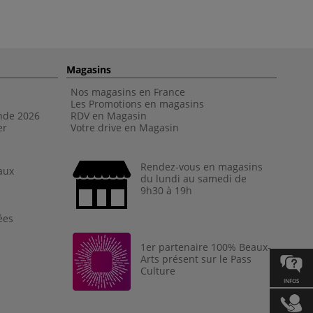
Magasins
Nos magasins en France
Les Promotions en magasins
nde 202
6
RDV en Magasin
er
Votre drive en Magasin
Rendez-vous en magasins
aux
du lundi au samedi de
9h30 à 19h
ées
1er partenaire 100% Beaux-
Arts présent sur le Pass
Culture
INFOS