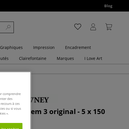
Blog
 Graphiques
Impression
Encadrement
utés
Clairefontaine
Marques
I Love Art
pour comprendre
enter des
 recours à ces
kies ou si vous
umbo System 3 original - 5 x 150
ies ».
 les cookies