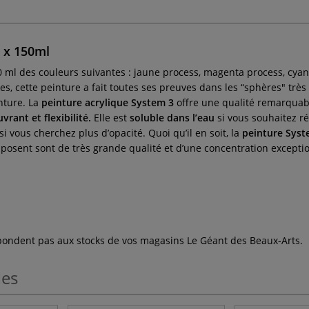
5 x 150ml
 ml des couleurs suivantes : jaune process, magenta process, cyan p
ées, cette peinture a fait toutes ses preuves dans les “sphères" très
nture. La
peinture acrylique System 3
offre une qualité remarquable
rant et flexibilité.
Elle est
soluble dans l’eau
si vous souhaitez ré
 vous cherchez plus d’opacité. Quoi qu’il en soit, la
peinture Syst
posent sont de très grande qualité et d’une concentration exceptio
espondent pas aux stocks de vos magasins Le Géant des Beaux-Arts.
les