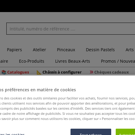
Papiers
Atelier
Pinceaux
Dessin Pastels
Arts
laire
Eco-Produits
Livres Beaux-Arts
Promos / Nouvea
Catalogues
Châssis à configurer
Chèques cadeaux
fines
Coffret jumbo System 3 original - 5 x 150 ml
os préférences en matière de cookies
ns des cookies et des outils similaires pour faciliter vos achats, fournir nos services, 
clients utilisent nos services afin de pouvoir apporter des améliorations, et pour prés
y compris des publicités basées sur les centres d’intérêt. Des services tiers ont également
le cadre de notre affichage de publicités. Si vous ne souhaitez pas accepter tous les coo
Coffret j
 savoir plus sur comment nous utilisons les cookies, cliquer sur « Personnaliser les cook
ml
er les cookies
Tout refuser
Autoriser