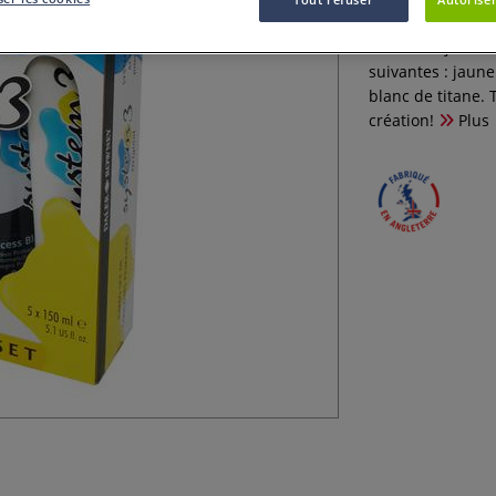
Ce coffret jumbo
suivantes : jaun
blanc de titane. T
création!
Plus