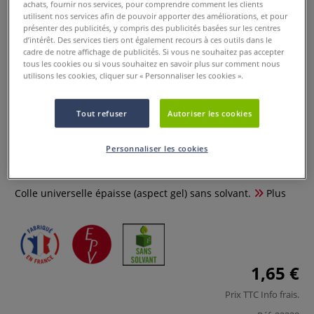
achats, fournir nos services, pour comprendre comment les clients
utilisent nos services afin de pouvoir apporter des améliorations, et pour
présenter des publicités, y compris des publicités basées sur les centres
d’intérêt. Des services tiers ont également recours à ces outils dans le
cadre de notre affichage de publicités. Si vous ne souhaitez pas accepter
tous les cookies ou si vous souhaitez en savoir plus sur comment nous
utilisons les cookies, cliquer sur « Personnaliser les cookies ».
Tout refuser
Autoriser les cookies
Colle universelle Ecolier Cleopatre
Personnaliser les cookies
1 Commentaire
Colle universelle épaisse (aspect gel) sans solvant.
Plus
1,65 €
Prix TTC
Info frais
.