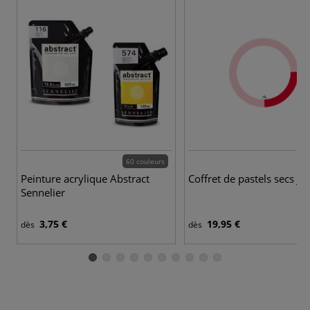
60 couleurs
9
Peinture acrylique Abstract
Coffret de pastels secs Jax
Sennelier
3,75 €
19,95 €
dès
dès