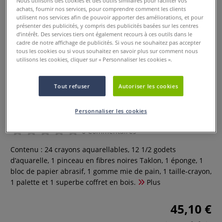
Nous utilisons des cookies et des outils similaires pour faciliter vos
achats, fournir nos services, pour comprendre comment les clients
utilisent nos services afin de pouvoir apporter des améliorations, et pour
présenter des publicités, y compris des publicités basées sur les centres
d’intérêt. Des services tiers ont également recours à ces outils dans le
cadre de notre affichage de publicités. Si vous ne souhaitez pas accepter
tous les cookies ou si vous souhaitez en savoir plus sur comment nous
utilisons les cookies, cliquer sur « Personnaliser les cookies ».
Tout refuser
Autoriser les cookies
Coffret en bois aquarelle 1600
Royal Langnickel
Personnaliser les cookies
0 Commentaires
Contenu : 24 crayons aquarellables, 12 1/2 godets
d’aquarelle, 1 pinceau en fibres noires Taklon, 1 éponge, 1
bloc de papier abrasif, 1 gomme mie de pain, 1 taille-crayon,
1 palette et 1 superbe coffret en bois.
Plus
45,10 €