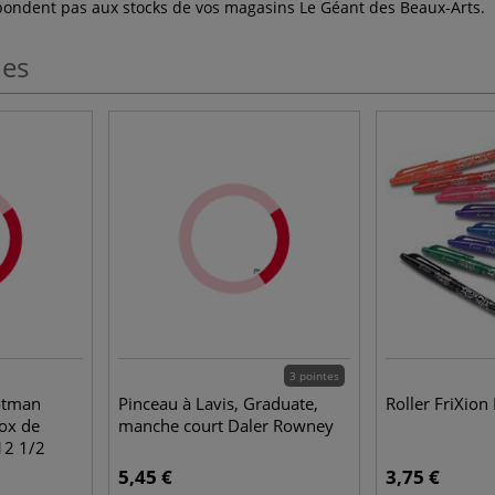
espondent pas aux stocks de vos magasins Le Géant des Beaux-Arts.
les
3 pointes
otman
Pinceau à Lavis, Graduate,
Roller FriXion 
Box de
manche court Daler Rowney
12 1/2
5,45 €
3,75 €