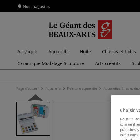
Nos magasins
Acrylique
Aquarelle
Huile
Châssis et toiles
Céramique Modelage Sculpture
Arts créatifs
Sco
Page d'accueil
Aquarelle
Peinture aquarelle
Aquarelles fines et ét
Choisir v
Nous utiliso
comment les 
publicités, 
outils dans 