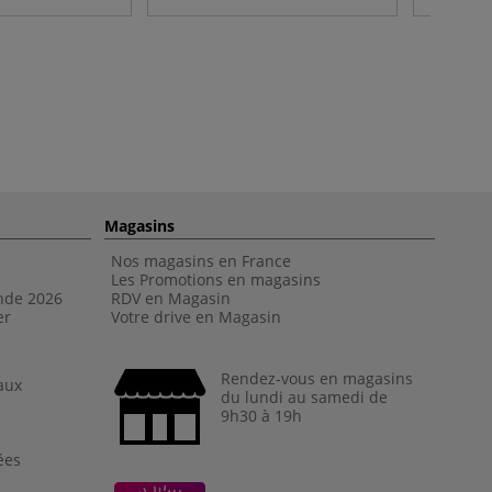
Magasins
Nos magasins en France
Les Promotions en magasins
nde 202
6
RDV en Magasin
er
Votre drive en Magasin
Rendez-vous en magasins
aux
du lundi au samedi de
9h30 à 19h
ées