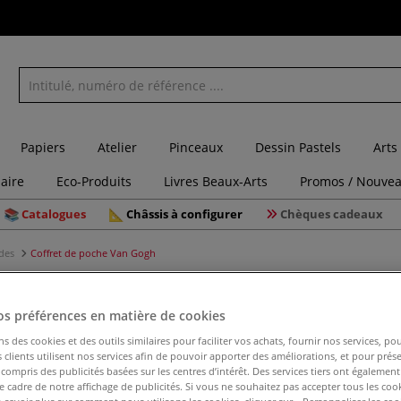
Papiers
Atelier
Pinceaux
Dessin Pastels
Arts
laire
Eco-Produits
Livres Beaux-Arts
Promos / Nouvea
Catalogues
Châssis à configurer
Chèques cadeaux
udes
Coffret de poche Van Gogh
os préférences en matière de cookies
Coffret d
ns des cookies et des outils similaires pour faciliter vos achats, fournir nos services, 
clients utilisent nos services afin de pouvoir apporter des améliorations, et pour prés
y compris des publicités basées sur les centres d’intérêt. Des services tiers ont également
le cadre de notre affichage de publicités. Si vous ne souhaitez pas accepter tous les coo