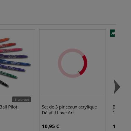
15 couleurs
Ball Pilot
Set de 3 pinceaux acrylique
Bloc pap
Détail I Love Art
160g/m² 
10,95 €
18,50 €