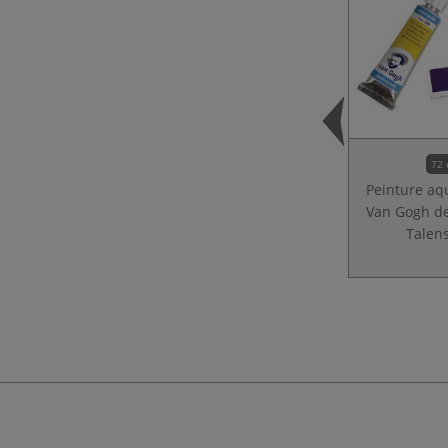
72 
Peinture aq
Van Gogh de
Talen