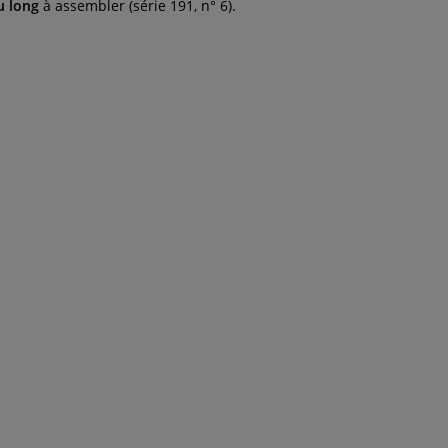
u long
à assembler (série 191, n° 6).