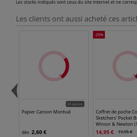
Les stocks indiqués sont ceux du site Internet et ne corr
Les clients ont aussi acheté ces artic
-25%
30 options
Papier Canson Montval
Coffret de poche C
Sketchers' Pocket 
Winsor & Newton (
godets)
2,60 €
14,95 €
19,95 €
dès