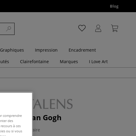
Blog
 Graphiques
Impression
Encadrement
utés
Clairefontaine
Marques
I Love Art
e poche Van Gogh
pour comprendre
enter des
 recours à ces
1 Commentaire
kies ou si vous