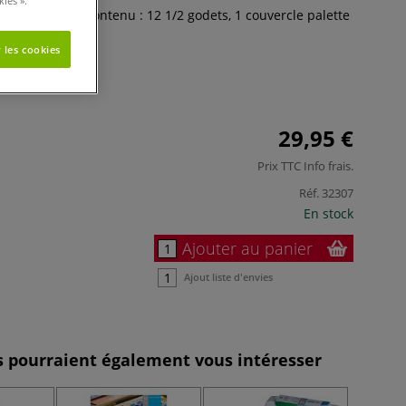
ies ».
rès pratique. Contenu : 12 1/2 godets, 1 couvercle palette
nceau.
Plus
 les cookies
29,95 €
Prix TTC
Info frais
.
Réf.
32307
En stock
Ajouter au panier
Ajout liste d'envies
es pourraient également vous intéresser