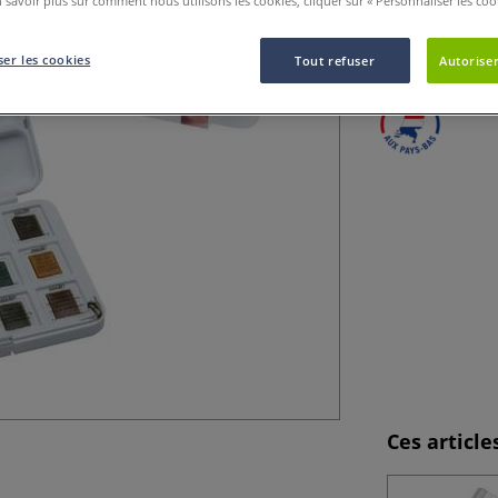
 savoir plus sur comment nous utilisons les cookies, cliquer sur « Personnaliser les cook
Format compact t
amovible et 1 pi
er les cookies
Tout refuser
Autoriser
Ces articl