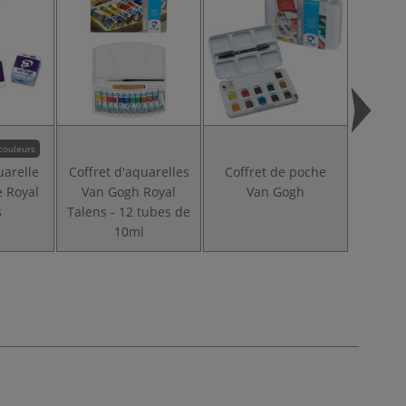
couleurs
uarelle
Coffret d'aquarelles
Coffret de poche
Coffret
 Royal
Van Gogh Royal
Van Gogh
Van 
s
Talens - 12 tubes de
Talen
10ml