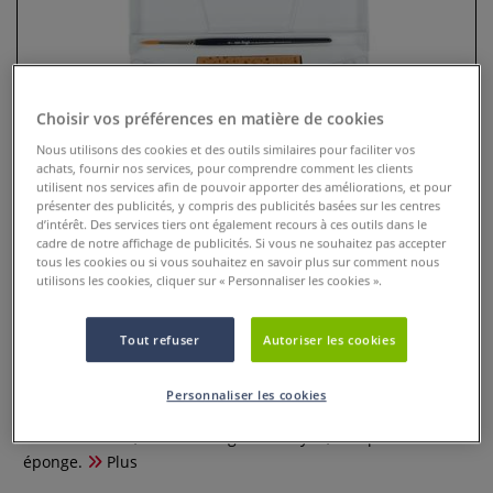
Choisir vos préférences en matière de cookies
Nous utilisons des cookies et des outils similaires pour faciliter vos
achats, fournir nos services, pour comprendre comment les clients
utilisent nos services afin de pouvoir apporter des améliorations, et pour
présenter des publicités, y compris des publicités basées sur les centres
d’intérêt. Des services tiers ont également recours à ces outils dans le
cadre de notre affichage de publicités. Si vous ne souhaitez pas accepter
tous les cookies ou si vous souhaitez en savoir plus sur comment nous
Coffret d'aquarelles Van Gogh
utilisons les cookies, cliquer sur « Personnaliser les cookies ».
Royal Talens
Tout refuser
Autoriser les cookies
0 Commentaires
Ce coffret Van Gogh contient 18 demi-godets d'aquarelle
Personnaliser les cookies
Royal Talens, un pinceau en poils synthétiques, un tube de
blanc de Chine, un tube de gris de Payne, une petite
éponge.
Plus