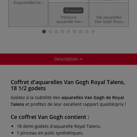
d'aquarelles Van
Gogh Royal
Talens
72 couleurs
Peinture
Set aquarelles
C
aquarelle Van
Van Gogh Royal
Gogh de Royal
Talens
b
Talens
Description
Coffret d'aquarelles Van Gogh Royal Talens,
18 1/2 godets
Goûtez à la subtilité des
aquarelles Van Gogh de Royal
Talens
et profitez de leur excellent rapport qualité/prix !
Ce
coffret Van Gogh
contient :
18 demi-godets d'aquarelle Royal Talens,
1 pinceau en poils synthétiques,