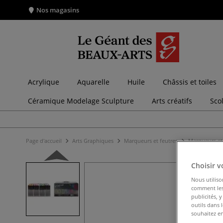
Nos magasins
Acrylique
Aquarelle
Huile
Châssis et toiles
Céramique Modelage Sculpture
Arts créatifs
Sco
Page d'accueil
Arts Graphiques
Marqueurs et feutres
Marqueurs et 
Choisir v
Nous utiliso
comment les 
publicités, 
outils dans 
souhaitez en