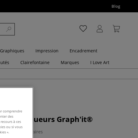
Blog
 Graphiques
Impression
Encadrement
utés
Clairefontaine
Marques
I Love Art
pour comprendre
enter des
e 80 marqueurs Graph'it®
 recours à ces
kies ou si vous
0 Commentaires
ies ».