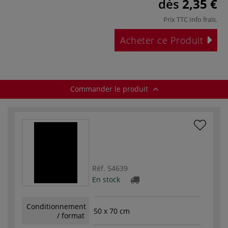
dès
2,35 €
Prix TTC
Info frais
.
Acheter ce Produit
Commander le produit
Réf.
54639
En stock
Conditionnement
50 x 70 cm
/ format