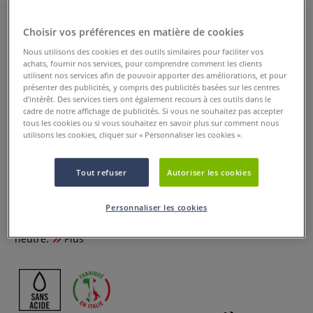
Choisir vos préférences en matière de cookies
Nous utilisons des cookies et des outils similaires pour faciliter vos
achats, fournir nos services, pour comprendre comment les clients
utilisent nos services afin de pouvoir apporter des améliorations, et pour
présenter des publicités, y compris des publicités basées sur les centres
d’intérêt. Des services tiers ont également recours à ces outils dans le
cadre de notre affichage de publicités. Si vous ne souhaitez pas accepter
tous les cookies ou si vous souhaitez en savoir plus sur comment nous
Carton Ultra Black
utilisons les cookies, cliquer sur « Personnaliser les cookies ».
0 Commentaires
Tout refuser
Autoriser les cookies
Carton naturel teinté noir profond, sans carbone (sans suie).
Fabriqué à partir de cellulose blanchie sans chlore et de
Personnaliser les cookies
colorant liquide. Résiste à la lumière et au temps. pH
neutre.
Plus