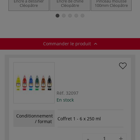
Encre à dessiner
Encre de chine
Pinceau mousse
Cléopâtre
Cléopâtre
100mm Cléopâtre
Commander le produit
Réf.
32097
En stock
Conditionnement
Coffret 1 - 6 x 250 ml
/ format
-
+