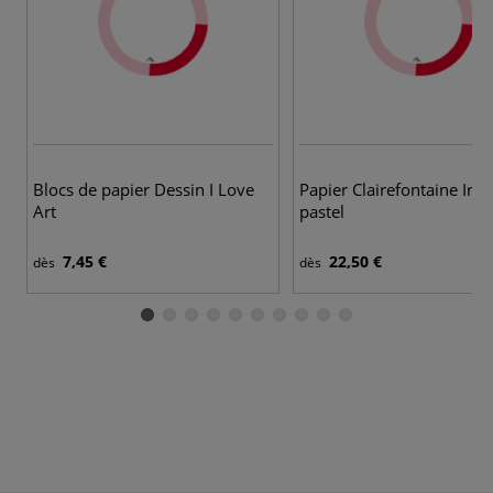
4 
Blocs de papier Dessin I Love
Papier Clairefontaine Ing
Art
pastel
7,45 €
22,50 €
dès
dès