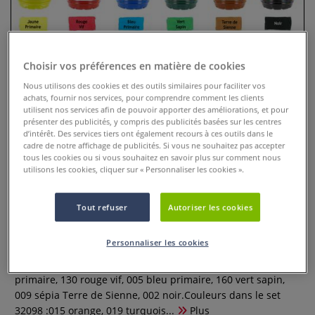
Choisir vos préférences en matière de cookies
Nous utilisons des cookies et des outils similaires pour faciliter vos
achats, fournir nos services, pour comprendre comment les clients
utilisent nos services afin de pouvoir apporter des améliorations, et pour
présenter des publicités, y compris des publicités basées sur les centres
d’intérêt. Des services tiers ont également recours à ces outils dans le
cadre de notre affichage de publicités. Si vous ne souhaitez pas accepter
tous les cookies ou si vous souhaitez en savoir plus sur comment nous
Coffret d'encre à dessiner
utilisons les cookies, cliquer sur « Personnaliser les cookies ».
Cléopâtre
Tout refuser
Autoriser les cookies
0 Commentaires
Personnaliser les cookies
Ce Coffret d'encre à dessiner Cléopâtre est idéal pour
l'aérographie. Couleurs dans le set 32097 :008 jaune
primaire, 130 rouge vif, 005 bleu primaire, 160 vert sapin,
009 sépia Terre de Sienne, 002 noir.Couleurs dans le set
32098 :015 orange, 019 turquois...
Plus