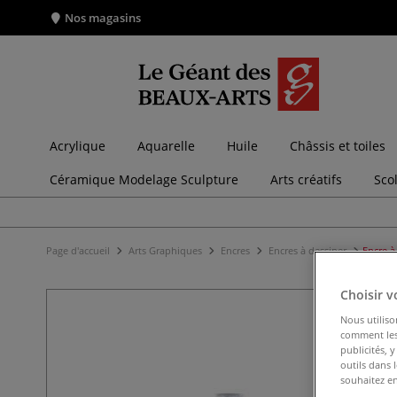
Nos magasins
Acrylique
Aquarelle
Huile
Châssis et toiles
Céramique Modelage Sculpture
Arts créatifs
Sco
Page d'accueil
Arts Graphiques
Encres
Encres à dessiner
Encre à
Choisir v
Nous utiliso
comment les 
publicités, 
outils dans 
souhaitez en