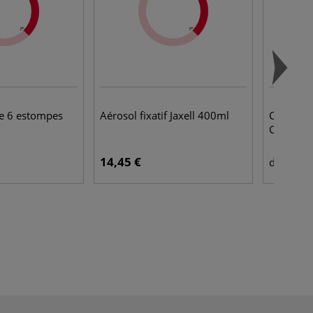
e 6 estompes
Aérosol fixatif Jaxell 400ml
Coffret d
Cretacol
14,45 €
20,
dès