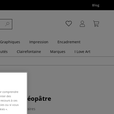
Blog
 Graphiques
Impression
Encadrement
utés
Clairefontaine
Marques
I Love Art
pour comprendre
enter des
essiner Cléopâtre
 recours à ces
kies ou si vous
3 Commentaires
ies ».