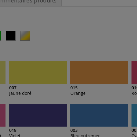
mmentaires produits
007
015
01
Jaune doré
Orange
Ro
018
003
00
)
Violet
Bleu outremer
Cy