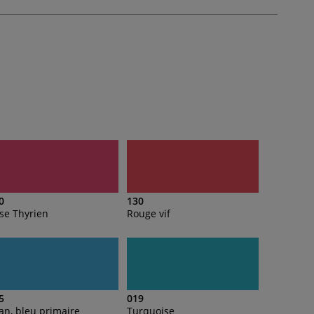
0
130
se Thyrien
Rouge vif
5
019
an, bleu primaire
Turquoise