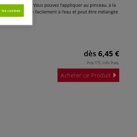
se et lumineuse. Vous pouvez l’appliquer au pinceau, à la
 les cookies
ographe. Se dilue facilement à l’eau et peut être mélangée
Plus
dès
6,45 €
Prix TTC
Info frais
.
Acheter ce Produit