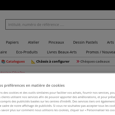
Papiers
Atelier
Pinceaux
Dessin Pastels
Arts
laire
Eco-Produits
Livres Beaux-Arts
Promos / Nouvea
Catalogues
Châssis à configurer
Chèques cadeaux
 dessiner Cléopâtre
os préférences en matière de cookies
ns des cookies et des outils similaires pour faciliter vos achats, fournir nos services, 
clients utilisent nos services afin de pouvoir apporter des améliorations, et pour prés
Encre à d
y compris des publicités basées sur les centres d’intérêt. Des services tiers ont également
le cadre de notre affichage de publicités. Si vous ne souhaitez pas accepter tous les coo
 savoir plus sur comment nous utilisons les cookies, cliquer sur « Personnaliser les cook