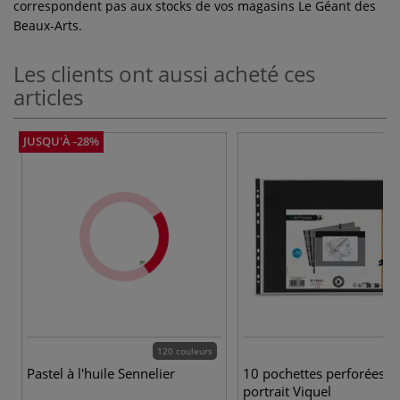
correspondent pas aux stocks de vos magasins Le Géant des
Beaux-Arts.
Les clients ont aussi acheté ces
articles
JUSQU'À -28%
120 couleurs
2 
Pastel à l'huile Sennelier
10 pochettes perforées A
portrait Viquel