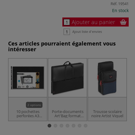
Réf.
19541
En stock
Ajouter au panier
Ajout liste d'envies
Ces articles pourraient également vous
intéresser
JU
2 options
10 pochettes
Porte-documents
Trousse scolaire
perforées A3
Art'Bag format
noire Artist Viquel
portrait Viquel
raisin Viquel