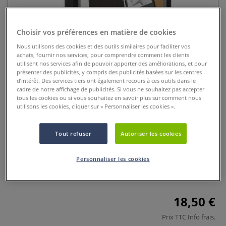
Choisir vos préférences en matière de cookies
Nous utilisons des cookies et des outils similaires pour faciliter vos
achats, fournir nos services, pour comprendre comment les clients
utilisent nos services afin de pouvoir apporter des améliorations, et pour
présenter des publicités, y compris des publicités basées sur les centres
d’intérêt. Des services tiers ont également recours à ces outils dans le
cadre de notre affichage de publicités. Si vous ne souhaitez pas accepter
Classeur noir personalisable
tous les cookies ou si vous souhaitez en savoir plus sur comment nous
utilisons les cookies, cliquer sur « Personnaliser les cookies ».
Viquel
0 Commentaires
Tout refuser
Autoriser les cookies
Alliez style, personnalisation et organisation avec ce
Personnaliser les cookies
classeur noir personnalisable Viquel, l’outil indispensable
pour tous vos besoins de classement.
Plus
18,50 €
Prix TTC
Info frais
.