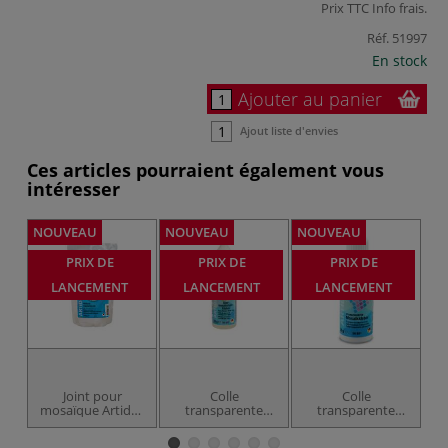
Prix TTC
Info frais
.
Réf.
51997
En stock
Ajouter au panier
Ajout liste d'envies
Ces articles pourraient également vous
intéresser
NOUVEAU
NOUVEAU
NOUVEAU
NO
PRIX DE
PRIX DE
PRIX DE
LANCEMENT
LANCEMENT
LANCEMENT
Joint pour
Colle
Colle
mosaïque Artidee
transparente
transparente
Creartec
pour mosaïque
pour mosaïque
ré
en verre Creartec
Creartec