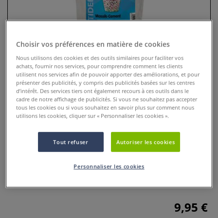
Choisir vos préférences en matière de cookies
Nous utilisons des cookies et des outils similaires pour faciliter vos
achats, fournir nos services, pour comprendre comment les clients
utilisent nos services afin de pouvoir apporter des améliorations, et pour
présenter des publicités, y compris des publicités basées sur les centres
d’intérêt. Des services tiers ont également recours à ces outils dans le
cadre de notre affichage de publicités. Si vous ne souhaitez pas accepter
tous les cookies ou si vous souhaitez en savoir plus sur comment nous
utilisons les cookies, cliquer sur « Personnaliser les cookies ».
Ciment à mosaïque Creartec
0 Commentaires
Tout refuser
Autoriser les cookies
Ciment pour mosaïque en poudre blanche. Forte adhérence
Personnaliser les cookies
pour mosaïques en verre, céramique et pierre naturelle.
Idéal pour les créations décoratives en intérieur.
Plus
9,95 €