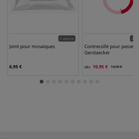
5 options
31 c
Joint pour mosaïques
Contrecollé pour passe-p
Gerstaecker
6,95 €
10,95 €
dès
14,95 €