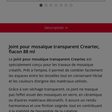
pour joints
mosaïque, sachet
v
de 500 g
Description
Joint pour mosaïque transparent Creartec,
flacon 88 ml
Le
joint pour mosaïque transparent Creartec
est
spécialement conçu pour les travaux de mosaïque
créatifs. Prêt à l’emploi, il permet de combler facilement
les espaces entre les tesselles tout en conservant l’éclat
et les couleurs d’origine des matériaux utilisés.
Grâce à son séchage transparent, ce joint ne masque
pas l’effet visuel des mosaïques en verre, en céramique
ou d’autres matériaux décoratifs. Il assure un rendu
harmonieux et une finition soignée, tout en contribuant
à la stabilité de l’ensemble de la création.