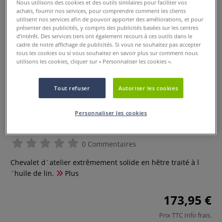
Nous utilisons des cookies et des outils similaires pour faciliter vos
achats, fournir nos services, pour comprendre comment les clients
utilisent nos services afin de pouvoir apporter des améliorations, et pour
présenter des publicités, y compris des publicités basées sur les centres
d’intérêt. Des services tiers ont également recours à ces outils dans le
cadre de notre affichage de publicités. Si vous ne souhaitez pas accepter
tous les cookies ou si vous souhaitez en savoir plus sur comment nous
utilisons les cookies, cliquer sur « Personnaliser les cookies ».
Tout refuser
Autoriser les cookies
Personnaliser les cookies
Chevalet à Lyre Jax Artcompagny
0 Commentaires
Chevalet d´atelier extrêmement solide en hêtre traité à l
´huile de lin.
Plus
173,95 €
Prix TTC
Info frais
.