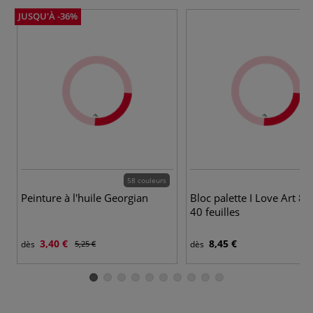
JUSQU'À -36%
58 couleurs
Peinture à l'huile Georgian
Bloc palette I Love Art 80
40 feuilles
3,40 €
8,45 €
dès
5,25 €
dès