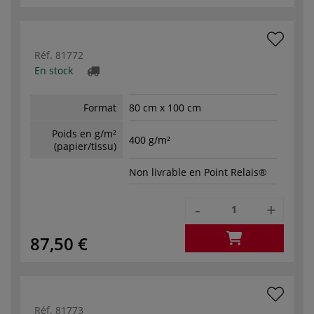
Réf.
81772
En stock
Format
80 cm x 100 cm
Poids en g/m²
400 g/m²
(papier/tissu)
Non livrable en Point Relais®
-
+
87,50 €
Réf.
81773