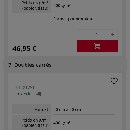
Poids en g/m²
400 g/m²
(papier/tissu)
Format panoramique
-
+
46,95 €
7. Doubles carrés
Réf.
81761
En stock
Format
40 cm x 80 cm
Poids en g/m²
400 g/m²
(papier/tissu)