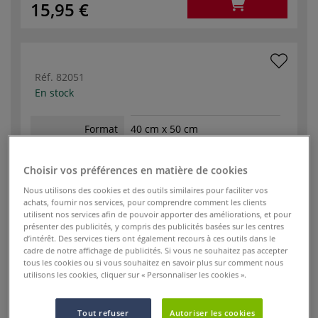
15,95 €
Réf.
82051
En stock
Format
40 cm x 50 cm
Poids en g/m²
400 g/m²
(papier/tissu)
Choisir vos préférences en matière de cookies
Nous utilisons des cookies et des outils similaires pour faciliter vos
Format standard
achats, fournir nos services, pour comprendre comment les clients
utilisent nos services afin de pouvoir apporter des améliorations, et pour
-
+
présenter des publicités, y compris des publicités basées sur les centres
d’intérêt. Des services tiers ont également recours à ces outils dans le
cadre de notre affichage de publicités. Si vous ne souhaitez pas accepter
23,95 €
tous les cookies ou si vous souhaitez en savoir plus sur comment nous
utilisons les cookies, cliquer sur « Personnaliser les cookies ».
Tout refuser
Autoriser les cookies