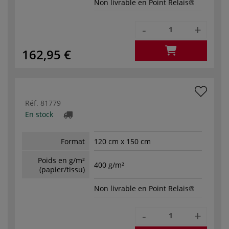
Non livrable en Point Relais®
-
+
162,95 €
Réf.
81779
En stock
Format
120 cm x 150 cm
Poids en g/m²
400 g/m²
(papier/tissu)
Non livrable en Point Relais®
-
+