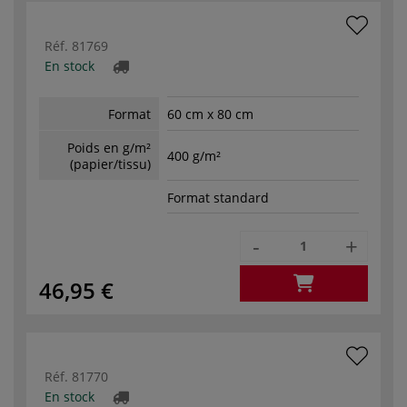
Réf.
81769
En stock
Format
60 cm x 80 cm
Poids en g/m²
400 g/m²
(papier/tissu)
Format standard
-
+
46,95 €
Réf.
81770
En stock