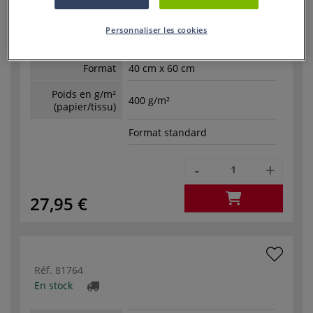
Réf.
81760
En stock
Personnaliser les cookies
Format
40 cm x 60 cm
Poids en g/m²
400 g/m²
(papier/tissu)
Format standard
-
+
27,95 €
Réf.
81764
En stock