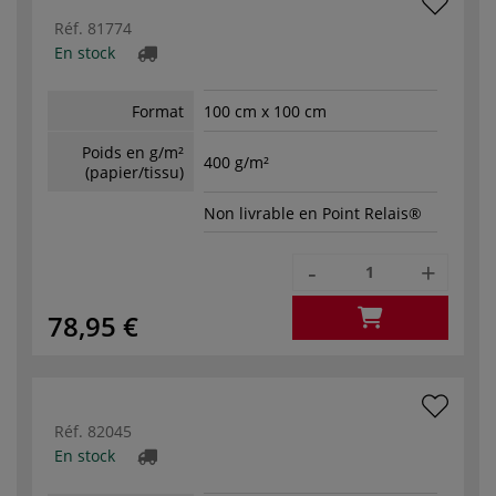
Réf.
81774
En stock
Format
100 cm x 100 cm
Poids en g/m²
400 g/m²
(papier/tissu)
Non livrable en Point Relais®
-
+
78,95 €
Réf.
82045
En stock