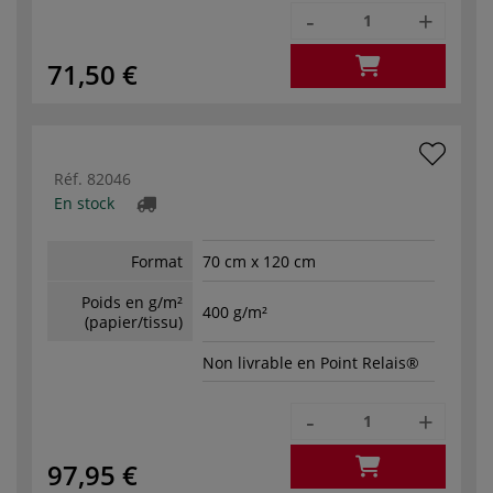
-
+
71,50 €
Réf.
82046
En stock
Format
70 cm x 120 cm
Poids en g/m²
400 g/m²
(papier/tissu)
Non livrable en Point Relais®
-
+
97,95 €