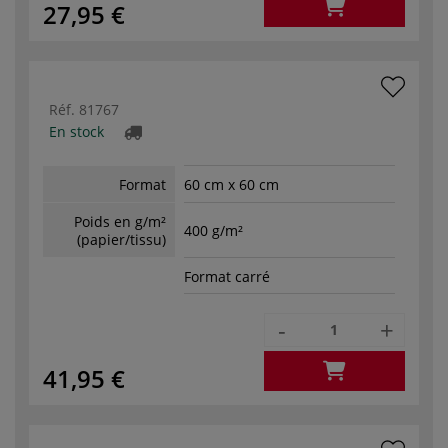
27,95 €
Réf.
81767
En stock
Format
60 cm x 60 cm
Poids en g/m²
400 g/m²
(papier/tissu)
Format carré
-
+
41,95 €