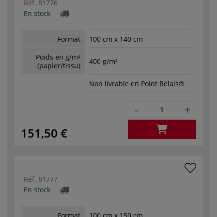
Réf.
81776
En stock
Format
100 cm x 140 cm
Poids en g/m²
400 g/m²
(papier/tissu)
Non livrable en Point Relais®
-
+
151,50 €
Réf.
81777
En stock
Format
100 cm x 150 cm