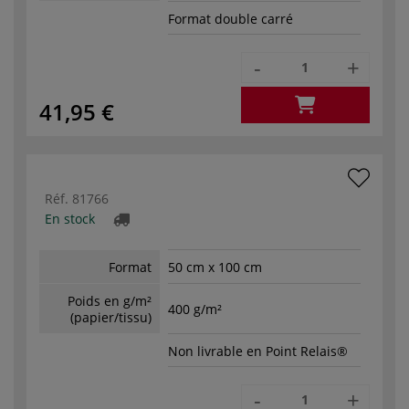
Format double carré
-
+
41,95 €
Réf.
81766
En stock
Format
50 cm x 100 cm
Poids en g/m²
400 g/m²
(papier/tissu)
Non livrable en Point Relais®
-
+