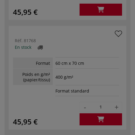
45,95 €
Réf.
81768
En stock
Format
60 cm x 70 cm
Poids en g/m²
400 g/m²
(papier/tissu)
Format standard
-
+
45,95 €