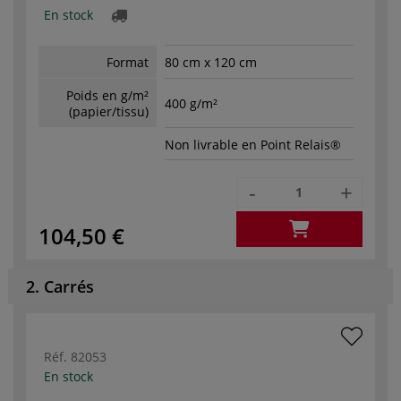
En stock
Format
80 cm x 120 cm
Poids en g/m²
400 g/m²
(papier/tissu)
Non livrable en Point Relais®
-
+
104,50 €
2. Carrés
Réf.
82053
En stock