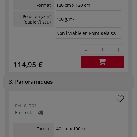
Format
120 cm x 120 cm
Poids en g/m²
400 g/m²
(papier/tissu)
Non livrable en Point Relais®
-
+
114,95 €
3. Panoramiques
Réf.
81762
En stock
Format
40 cm x 100 cm