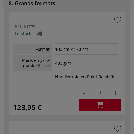
8. Grands formats
Réf.
81775
En stock
Format
100 cm x 120 cm
Poids en g/m²
400 g/m²
(papier/tissu)
Non livrable en Point Relais®
-
+
123,95 €