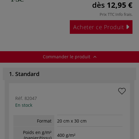
dès
12,95 €
Prix TTC
Info frais
.
Acheter ce Produit
Commander le produit
1. Standard
Réf.
82047
En stock
Format
20 cm x 30 cm
Poids en g/m²
400 g/m²
(papier/tissu)