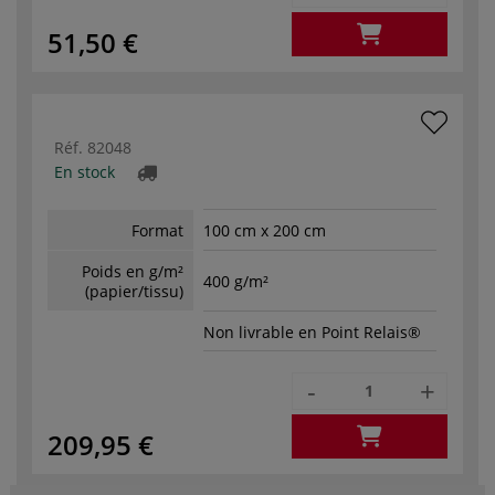
51,50 €
Réf.
82048
En stock
Format
100 cm x 200 cm
Poids en g/m²
400 g/m²
(papier/tissu)
Non livrable en Point Relais®
-
+
209,95 €