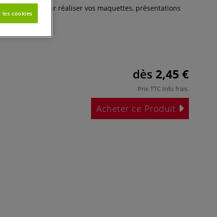
 est parfait pour réaliser vos maquettes, présentations
 les cookies
.
Plus
dès
2,45 €
Prix TTC
Info frais
.
Acheter ce Produit