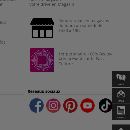
er
Votre drive en Magasin
Rendez-vous en magasins
aux
du lundi au samedi de
9h30 à 19h
ées
1er partenaire 100% Beaux-
Arts présent sur le Pass
Culture
INFOS
Réseaux sociaux
EMAIL
CONTACT