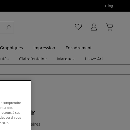
Blog
 Graphiques
Impression
Encadrement
utés
Clairefontaine
Marques
I Love Art
pour comprendre
enter des
ousse noir
 recours à ces
kies ou si vous
ies ».
0 Commentaires