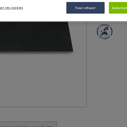
Ce Carton mousse
er les cookies
Tout refuser
Autoriser
ou encadrements