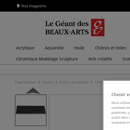
Nos magasins
Acrylique
Aquarelle
Huile
Châssis et toiles
Céramique Modelage Sculpture
Arts créatifs
Sco
Page d'accueil
Papiers
Cartons et mousses
Cartons mousse
Car
Choisir v
Nous utiliso
comment les 
publicités, 
outils dans 
souhaitez en