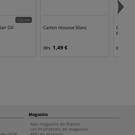
9 pointes
air Oil
Carton mousse blanc
Coffret d
Faber-Cas
1,49 €
9,4
dès
dès
Magasins
Nos magasins en France
Les Promotions en magasins
nde 202
6
RDV en Magasin