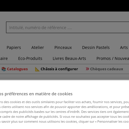
Papiers
Atelier
Pinceaux
Dessin Pastels
Arts
laire
Eco-Produits
Livres Beaux-Arts
Promos / Nouvea
Catalogues
Châssis à configurer
Chèques cadeaux
ton mousse noir
os préférences en matière de cookies
ns des cookies et des outils similaires pour faciliter vos achats, fournir nos services, 
clients utilisent nos services afin de pouvoir apporter des améliorations, et pour prés
Carton m
y compris des publicités basées sur les centres d’intérêt. Des services tiers ont également
le cadre de notre affichage de publicités. Si vous ne souhaitez pas accepter tous les coo
 savoir plus sur comment nous utilisons les cookies, cliquer sur « Personnaliser les cook