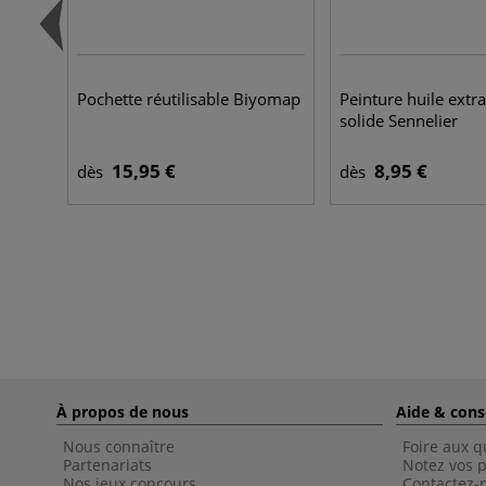
Pochette réutilisable Biyomap
Peinture huile extra
solide Sennelier
15,95 €
8,95 €
dès
dès
À propos de nous
Aide & cons
Nous connaître
Foire aux q
Partenariats
Notez vos p
Nos jeux concours
Contactez-