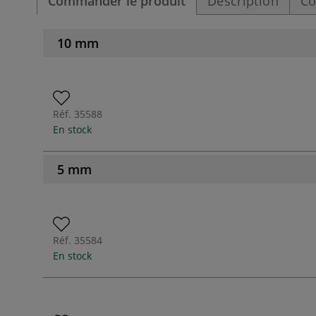
Commander le produit
Description
Co
10 mm
Réf.
35588
En stock
5 mm
Réf.
35584
En stock