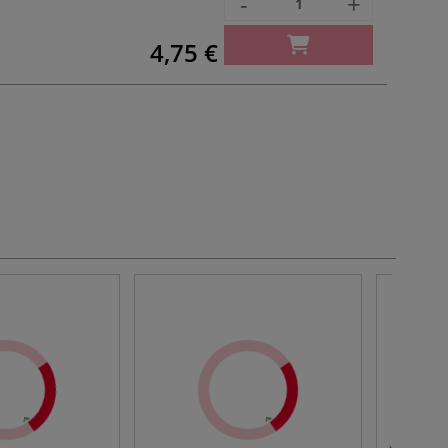
-
+
4,75 €