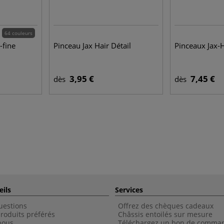
64 couleurs
-fine
Pinceau Jax Hair Détail
Pinceaux Jax-H
3,95 €
7,45 €
dès
dès
eils
Services
uestions
Offrez des chèques cadeaux
roduits préférés
Châssis entoilés sur mesure
nous
Téléchargez un bon de comma