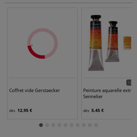
110 c
Coffret vide Gerstaecker
Peinture aquarelle extra-f
Sennelier
12,95 €
5,45 €
dès
dès