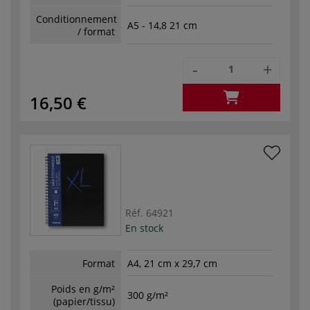
Conditionnement
A5 - 14,8 21 cm
/ format
-
+
16,50 €
Réf.
64921
En stock
Format
A4, 21 cm x 29,7 cm
Poids en g/m²
300 g/m²
(papier/tissu)