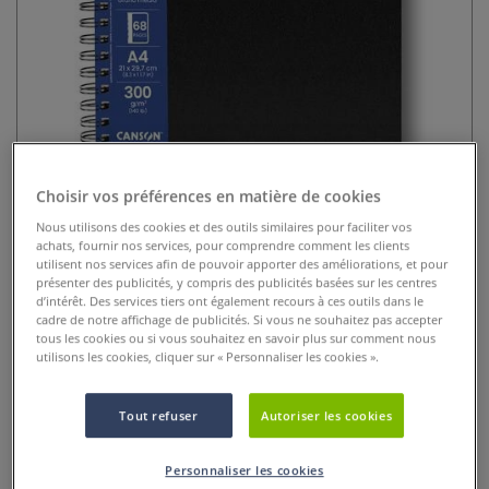
Choisir vos préférences en matière de cookies
Carnet XL Mixed Media Canson
Nous utilisons des cookies et des outils similaires pour faciliter vos
achats, fournir nos services, pour comprendre comment les clients
0 Commentaires
utilisent nos services afin de pouvoir apporter des améliorations, et pour
présenter des publicités, y compris des publicités basées sur les centres
Le carnet de croquis Canson® XL Mixed Media est un
d’intérêt. Des services tiers ont également recours à ces outils dans le
cadre de notre affichage de publicités. Si vous ne souhaitez pas accepter
papier avec deux surfaces différentes qui a été
tous les cookies ou si vous souhaitez en savoir plus sur comment nous
spécialement développé pour les techniques mixtes.
Plus
utilisons les cookies, cliquer sur « Personnaliser les cookies ».
Tout refuser
Autoriser les cookies
dès
16,50 €
Personnaliser les cookies