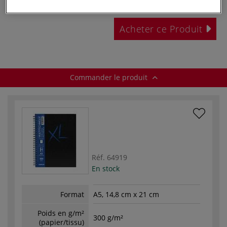
Prix TTC
Info frais
.
Acheter ce Produit
Commander le produit
Réf.
64919
En stock
Format
A5, 14,8 cm x 21 cm
Poids en g/m²
300 g/m²
(papier/tissu)