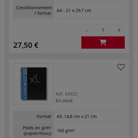
Conditionnement
A4 - 21 x 29,7 cm
/ format
-
+
27,50 €
Réf.
64922
En stock
Format
A5, 14,8 cm x 21 cm
Poids en g/m²
160 g/m²
(papier/tissu)