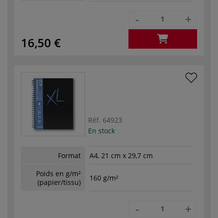
-
+
16,50 €
Réf.
64923
En stock
Format
A4, 21 cm x 29,7 cm
Poids en g/m²
160 g/m²
(papier/tissu)
-
+