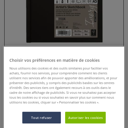
Choisir vos préférences en matière de cookies
Nous utilisons des cookies et des outils similaires pour faciliter vos
Carnet Ivory Daler-Rowney
achats, fournir nos services, pour comprendre comment les clients
utilisent nos services afin de pouvoir apporter des améliorations, et pour
0 Commentaires
présenter des publicités, y compris des publicités basées sur les centres
d’intérêt. Des services tiers ont également recours à ces outils dans le
cadre de notre affichage de publicités. Si vous ne souhaitez pas accepter
Carnet de croquis Daler-Rowney Ivory, papier ivoire 90 g/m²,
tous les cookies ou si vous souhaitez en savoir plus sur comment nous
micro-perforé, sans acide, couvertures rigide ou souple,
utilisons les cookies, cliquer sur « Personnaliser les cookies ».
pour toutes techniques sèches.
Plus
Tout refuser
Autoriser les cookies