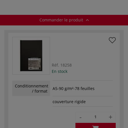
Commander le produit
Réf.
18258
En stock
Conditionnement
A5-90 g/m²-78 feuilles
/ format
couverture rigide
-
+