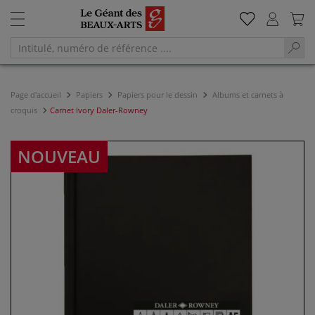
Page d'accueil
Papiers
Papiers pour le dessin
Albums et carnets à
croquis
Carnet Ivory Daler-Rowney
NOUVEAU