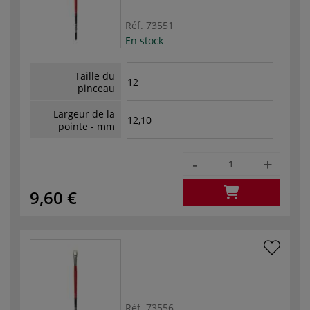
Réf.
73551
En stock
Taille du
12
pinceau
Largeur de la
12,10
pointe - mm
-
+
9,60 €
Réf.
73556