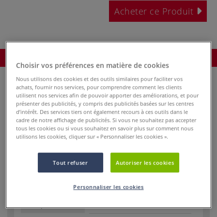
Acheter ce Produit
Commander le produit
Choisir vos préférences en matière de cookies
Nous utilisons des cookies et des outils similaires pour faciliter vos
achats, fournir nos services, pour comprendre comment les clients
utilisent nos services afin de pouvoir apporter des améliorations, et pour
présenter des publicités, y compris des publicités basées sur les centres
d’intérêt. Des services tiers ont également recours à ces outils dans le
cadre de notre affichage de publicités. Si vous ne souhaitez pas accepter
tous les cookies ou si vous souhaitez en savoir plus sur comment nous
Réf.
73546
utilisons les cookies, cliquer sur « Personnaliser les cookies ».
En stock
Tout refuser
Autoriser les cookies
Taille du
1
pinceau
Personnaliser les cookies
Largeur de la
2,30
pointe - mm