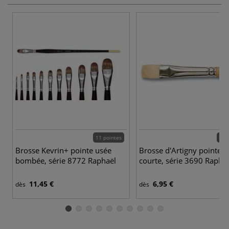
11 pointes
15 
Brosse Kevrin+ pointe usée
Brosse d'Artigny pointe p
bombée, série 8772 Raphaël
courte, série 3690 Rapha
11,45 €
6,95 €
dès
dès