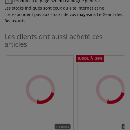
Produits à la page 320 du catalogue général.
Les stocks indiqués sont ceux du site Internet et ne
correspondent pas aux stocks de vos magasins Le Géant des
Beaux-Arts.
Les clients ont aussi acheté ces
articles
JUSQU'À -28%
4 options
80 c