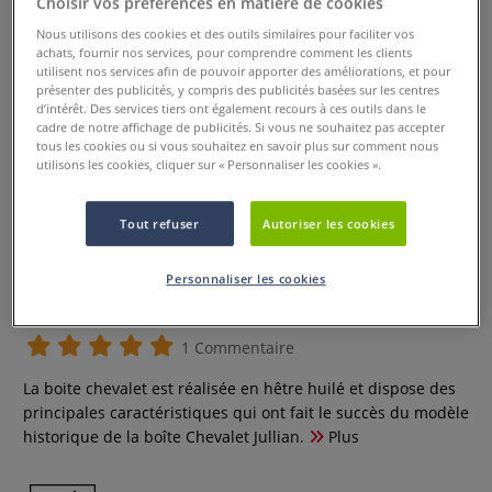
Choisir vos préférences en matière de cookies
Nous utilisons des cookies et des outils similaires pour faciliter vos
achats, fournir nos services, pour comprendre comment les clients
utilisent nos services afin de pouvoir apporter des améliorations, et pour
présenter des publicités, y compris des publicités basées sur les centres
d’intérêt. Des services tiers ont également recours à ces outils dans le
cadre de notre affichage de publicités. Si vous ne souhaitez pas accepter
tous les cookies ou si vous souhaitez en savoir plus sur comment nous
utilisons les cookies, cliquer sur « Personnaliser les cookies ».
Tout refuser
Autoriser les cookies
Boite chevalet Classic Grand
Personnaliser les cookies
modèle Jullian
1 Commentaire
La boite chevalet est réalisée en hêtre huilé et dispose des
principales caractéristiques qui ont fait le succès du modèle
historique de la boîte Chevalet Jullian.
Plus