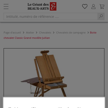
Page d'accueil
Atelier
Chevalets
Chevalets de campagne
Boite
chevalet Classic Grand modèle Jullian