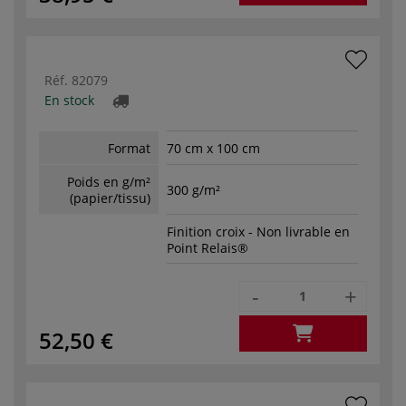
Réf.
82079
En stock
Format
70 cm x 100 cm
Poids en g/m²
300 g/m²
(papier/tissu)
Finition croix - Non livrable en
Point Relais®
-
+
52,50 €