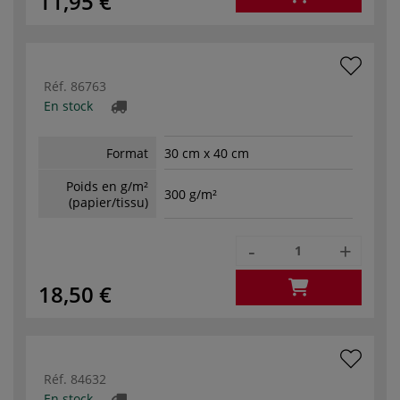
11,95 €
Réf.
86763
En stock
Format
30 cm x 40 cm
Poids en g/m²
300 g/m²
(papier/tissu)
-
+
18,50 €
Réf.
84632
En stock