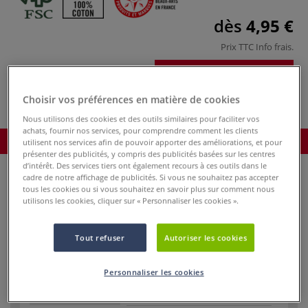
dès
4,95 €
Prix TTC
Info frais
.
Acheter ce Produit
Choisir vos préférences en matière de cookies
Nous utilisons des cookies et des outils similaires pour faciliter vos
achats, fournir nos services, pour comprendre comment les clients
Commander le produit
utilisent nos services afin de pouvoir apporter des améliorations, et pour
présenter des publicités, y compris des publicités basées sur les centres
d’intérêt. Des services tiers ont également recours à ces outils dans le
cadre de notre affichage de publicités. Si vous ne souhaitez pas accepter
tous les cookies ou si vous souhaitez en savoir plus sur comment nous
utilisons les cookies, cliquer sur « Personnaliser les cookies ».
Réf.
84946
En stock
Tout refuser
Autoriser les cookies
Format
10 cm x 10 cm
Personnaliser les cookies
Poids en g/m²
300 g/m²
(papier/tissu)