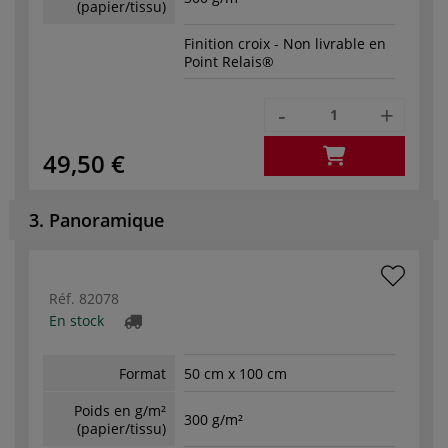
(papier/tissu)
Finition croix - Non livrable en
Point Relais®
-
+
49,50 €
3. Panoramique
Réf.
82078
En stock
Format
50 cm x 100 cm
Poids en g/m²
300 g/m²
(papier/tissu)