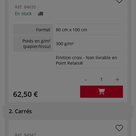
Réf.
84635
En stock
Format
80 cm x 100 cm
Poids en g/m²
300 g/m²
(papier/tissu)
Finition croix - Non livrable en
Point Relais®
-
+
62,50 €
2. Carrés
Réf.
84947