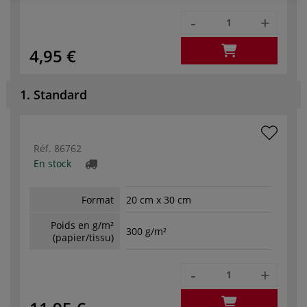
-
+
4,95 €
1. Standard
Réf.
86762
En stock
Format
20 cm x 30 cm
Poids en g/m²
300 g/m²
(papier/tissu)
-
+