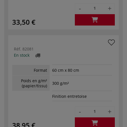
-
+
33,50 €
Réf.
82081
En stock
Format
60 cm x 80 cm
Poids en g/m²
300 g/m²
(papier/tissu)
Finition entretoise
-
+
38,95 €