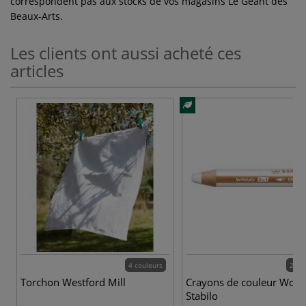
correspondent pas aux stocks de vos magasins Le Géant des
Beaux-Arts.
Les clients ont aussi acheté ces
articles
4 couleurs
24 c
Torchon Westford Mill
Crayons de couleur Woo
Stabilo