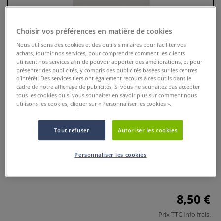
Choisir vos préférences en matière de cookies
Nous utilisons des cookies et des outils similaires pour faciliter vos
achats, fournir nos services, pour comprendre comment les clients
utilisent nos services afin de pouvoir apporter des améliorations, et pour
présenter des publicités, y compris des publicités basées sur les centres
d’intérêt. Des services tiers ont également recours à ces outils dans le
cadre de notre affichage de publicités. Si vous ne souhaitez pas accepter
tous les cookies ou si vous souhaitez en savoir plus sur comment nous
utilisons les cookies, cliquer sur « Personnaliser les cookies ».
Body pour bébé BABYBUGZ
Tout refuser
Autoriser les cookies
0 Commentaires
Personnaliser les cookies
Le body pour bébé en coton biologique allie un grand
confort de port à une praticité idéale au quotidien.
Plus
8,50 €
Prix TTC
Info frais
.