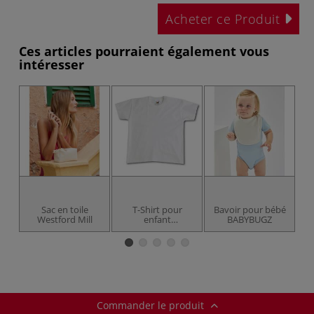
Acheter ce Produit
Ces articles pourraient également vous
intéresser
Sac en toile
T-Shirt pour
Bavoir pour bébé
S
Westford Mill
enfant
BABYBUGZ
Valueweight T
Commander le produit