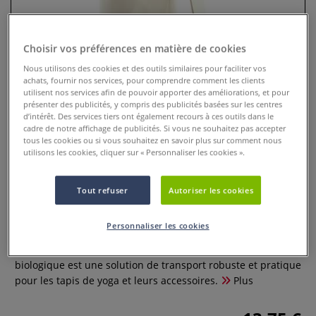
Choisir vos préférences en matière de cookies
Nous utilisons des cookies et des outils similaires pour faciliter vos
achats, fournir nos services, pour comprendre comment les clients
utilisent nos services afin de pouvoir apporter des améliorations, et pour
présenter des publicités, y compris des publicités basées sur les centres
d’intérêt. Des services tiers ont également recours à ces outils dans le
cadre de notre affichage de publicités. Si vous ne souhaitez pas accepter
tous les cookies ou si vous souhaitez en savoir plus sur comment nous
utilisons les cookies, cliquer sur « Personnaliser les cookies ».
Sac pour tapis de yoga
EarthAware® Westford Mill
Tout refuser
Autoriser les cookies
0 Commentaires
Personnaliser les cookies
Le sac pour tapis de yoga en toile canvas épaisse en coton
biologique est une solution de transport robuste et pratique
pour les tapis de yoga et leurs accessoires.
Plus