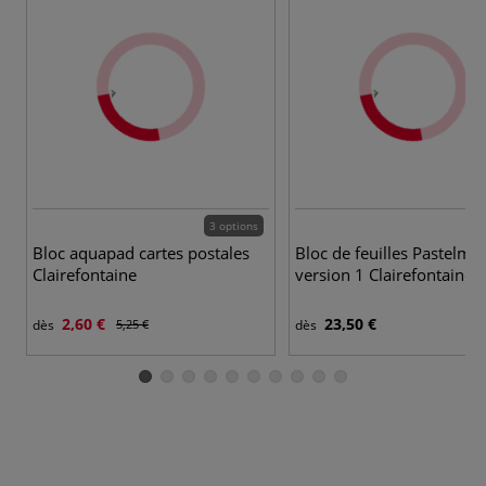
3 options
3 
Bloc aquapad cartes postales
Bloc de feuilles Pastelmat
Clairefontaine
version 1 Clairefontaine
2,60 €
23,50 €
dès
5,25 €
dès