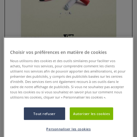
Choisir vos préférences en matière de cookies
Nous utilisons des cookies et des outils similaires pour faciliter vos
achats, fournir nos services, pour comprendre comment les clients
utilisent nos services afin de pouvoir apporter des améliorations, et pour
Bloc Pastelmat version 7
présenter des publicités, y compris des publicités basées sur les centres
d’intérêt. Des services tiers ont également recours à ces outils dans le
Clairefontaine
cadre de notre affichage de publicités. Si vous ne souhaitez pas accepter
tous les cookies ou si vous souhaitez en savoir plus sur comment nous
1 Commentaire
utilisons les cookies, cliquer sur « Personnaliser les cookies ».
Pastelmat est un papier unique et avant-gardiste sur le
Tout refuser
Autoriser les cookies
marché du pastel. L
Plus
Personnaliser les cookies