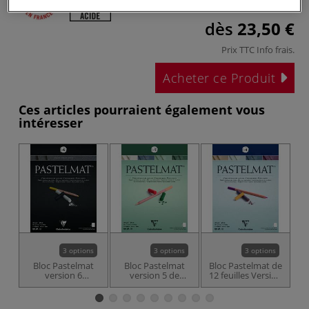
dès
23,50 €
Prix TTC
Info frais
.
Acheter ce Produit
Ces articles pourraient également vous
intéresser
3 options
3 options
3 options
Bloc Pastelmat
Bloc Pastelmat
Bloc Pastelmat de
Bl
version 6
version 5 de
12 feuilles Version
Pa
Clairefontaine
Clairefontaine -
4 - 360 g/m²
2
360 g/m²