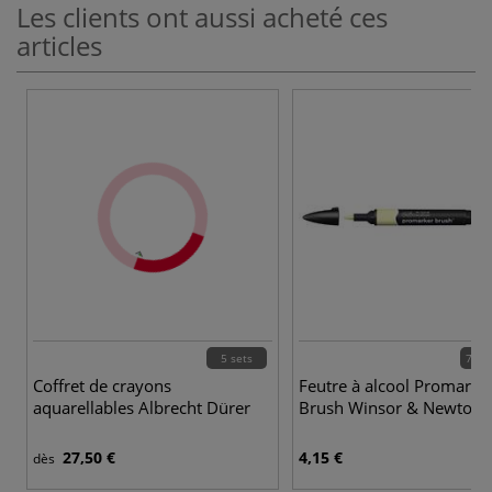
Les clients ont aussi acheté ces
articles
5 sets
72 c
Coffret de crayons
Feutre à alcool Promarke
aquarellables Albrecht Dürer
Brush Winsor & Newton
27,50 €
4,15 €
dès