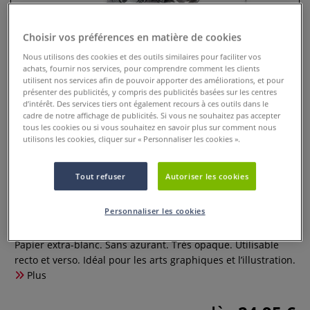
Choisir vos préférences en matière de cookies
Nous utilisons des cookies et des outils similaires pour faciliter vos
achats, fournir nos services, pour comprendre comment les clients
utilisent nos services afin de pouvoir apporter des améliorations, et pour
présenter des publicités, y compris des publicités basées sur les centres
d’intérêt. Des services tiers ont également recours à ces outils dans le
cadre de notre affichage de publicités. Si vous ne souhaitez pas accepter
tous les cookies ou si vous souhaitez en savoir plus sur comment nous
utilisons les cookies, cliquer sur « Personnaliser les cookies ».
Bloc de papier spiralé Canson The
Tout refuser
Autoriser les cookies
Wall
Personnaliser les cookies
0 Commentaires
Papier extra-blanc. Sans azurant. Très opaque. Utilisable
recto et verso. Idéal pour les arts graphiques et l’illustration.
Plus