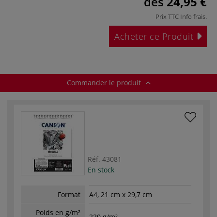
dès
24,95 €
Prix TTC
Info frais
.
Acheter ce Produit
Commander le produit
Réf.
43081
En stock
Format
A4, 21 cm x 29,7 cm
Poids en g/m²
220 g/m²