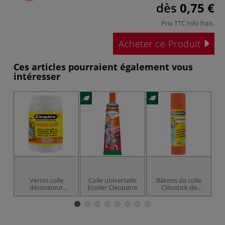
dès
0,75 €
Prix TTC
Info frais
.
Acheter ce Produit
Ces articles pourraient également vous
intéresser
Vernis colle
Colle universelle
Bâtons de colle
Co
décorateur
Ecolier Cleopatre
Cléostick de
Cléopâtre
Cléopâtre