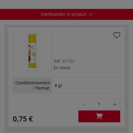
Commander le produit
Réf.
61722
En stock
Conditionnement
8 gr
/ format
-
+
0,75 €