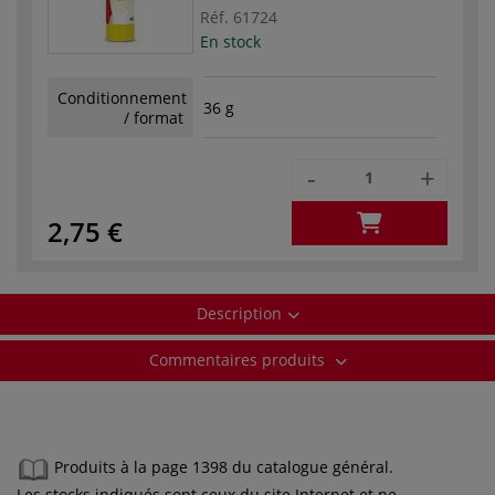
Réf.
61724
En stock
Conditionnement
36 g
/ format
-
+
2,75 €
Description
Commentaires produits
Produits à la page 1398 du catalogue général.
Les stocks indiqués sont ceux du site Internet et ne