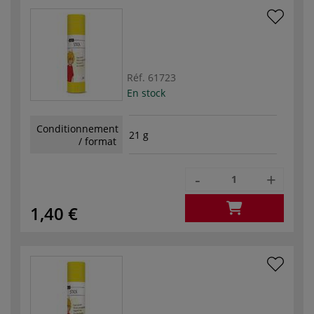
Réf.
61723
En stock
Conditionnement
21 g
/ format
-
+
1,40 €