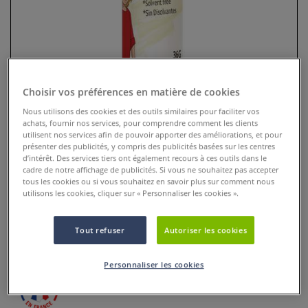
Choisir vos préférences en matière de cookies
Nous utilisons des cookies et des outils similaires pour faciliter vos
achats, fournir nos services, pour comprendre comment les clients
utilisent nos services afin de pouvoir apporter des améliorations, et pour
présenter des publicités, y compris des publicités basées sur les centres
d’intérêt. Des services tiers ont également recours à ces outils dans le
Bâton de colle Alix Cléopâtre
cadre de notre affichage de publicités. Si vous ne souhaitez pas accepter
tous les cookies ou si vous souhaitez en savoir plus sur comment nous
utilisons les cookies, cliquer sur « Personnaliser les cookies ».
0 Commentaires
Le bâton de colle Alix peut s'utiliser dès 6 ans pour coller le
Tout refuser
Autoriser les cookies
papier, le carton, ainsi que les photos.
Plus
Personnaliser les cookies