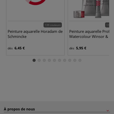
139 couleurs
115 c
Peinture aquarelle Horadam de
Peinture aquarelle Profes
Schmincke
Watercolour Winsor & N
6,45 €
5,95 €
dès
dès
À propos de nous