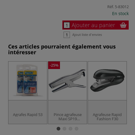
Réf.
5-83012
En stock
Ajouter au panier
Ajout liste d'envies
Ces articles pourraient également vous
intéresser
-25%
Agrafes Rapid 53
Pince agrafeuse
Agrafeuse Rapid
5
Maxi SP19
Fashion F30
chromée Rapid