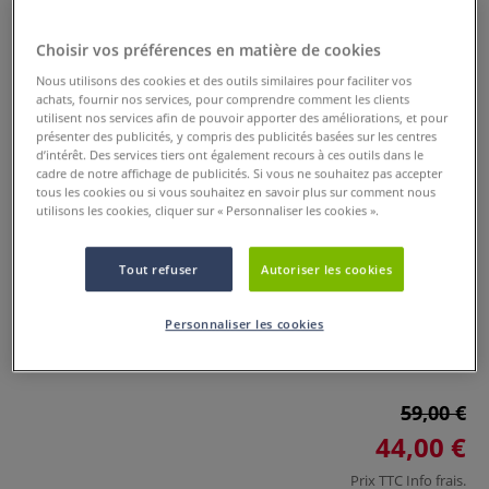
Choisir vos préférences en matière de cookies
Nous utilisons des cookies et des outils similaires pour faciliter vos
achats, fournir nos services, pour comprendre comment les clients
utilisent nos services afin de pouvoir apporter des améliorations, et pour
présenter des publicités, y compris des publicités basées sur les centres
d’intérêt. Des services tiers ont également recours à ces outils dans le
cadre de notre affichage de publicités. Si vous ne souhaitez pas accepter
tous les cookies ou si vous souhaitez en savoir plus sur comment nous
Agrafeuse manuelle 7 en 1 RPC 7
utilisons les cookies, cliquer sur « Personnaliser les cookies ».
Rapid
Tout refuser
Autoriser les cookies
0 Commentaires
Personnaliser les cookies
L'agrafeuse manuelle RPC7 est parfaite pour toutes vos
tâches : confortable, rapide et facile à utiliser.
Plus
59,00 €
44,00 €
Prix TTC
Info frais
.