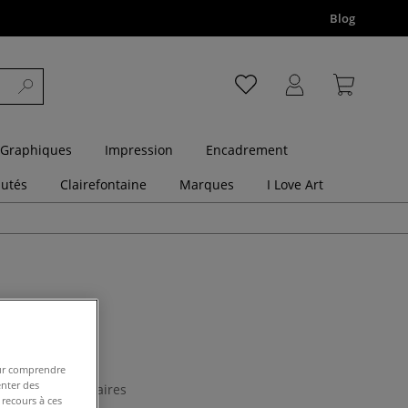
Blog
 Graphiques
Impression
Encadrement
utés
Clairefontaine
Marques
I Love Art
apid 53
pour comprendre
enter des
0 Commentaires
 recours à ces