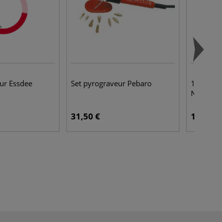
ur Essdee
Set pyrograveur Pebaro
1 000 ag
N° 10
31,50 €
1,55 €