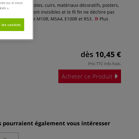
kies ou si vous
se de textiles, toiles, cuirs, matériaux décoratifs, posters,
ies ».
 fin sont quasiment invisibles et le fil fin ne déchire pas
ssu. Pour agrafeuse M10R, MSA4, E100R et R53.
Plus
 les cookies
dès
10,45 €
Prix TTC
Info frais
.
Acheter ce Produit
es pourraient également vous intéresser