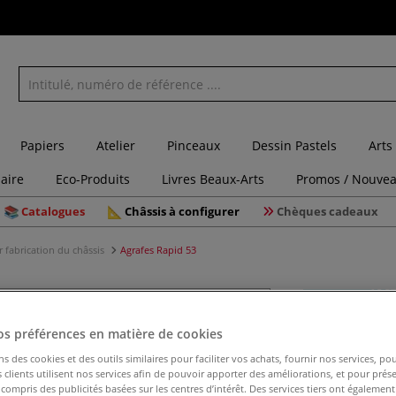
Papiers
Atelier
Pinceaux
Dessin Pastels
Arts
laire
Eco-Produits
Livres Beaux-Arts
Promos / Nouvea
Catalogues
Châssis à configurer
Chèques cadeaux
 fabrication du châssis
Agrafes Rapid 53
os préférences en matière de cookies
Agrafes R
ns des cookies et des outils similaires pour faciliter vos achats, fournir nos services, 
clients utilisent nos services afin de pouvoir apporter des améliorations, et pour prés
y compris des publicités basées sur les centres d’intérêt. Des services tiers ont également