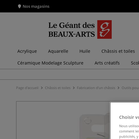
Nos magasins
Acrylique
Aquarelle
Huile
Châssis et toiles
Céramique Modelage Sculpture
Arts créatifs
Sco
Page d'accueil
Châssis et toiles
Fabrication d'un châssis
Outils pour
Choisir v
Nous utiliso
comment les 
publicités, 