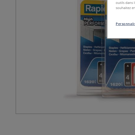
outils dans 
souhaitez en
Personnalis