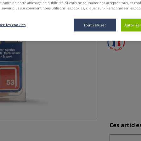
le cadre de notre affichage de publicités. Si vous ne souhaitez pas accepter tous les coo
Idéales pour la po
 savoir plus sur comment nous utilisons les cookies, cliquer sur « Personnaliser les cook
ces agrafes en fil
les fibres du ti
er les cookies
Tout refuser
Autoriser
Ces articl