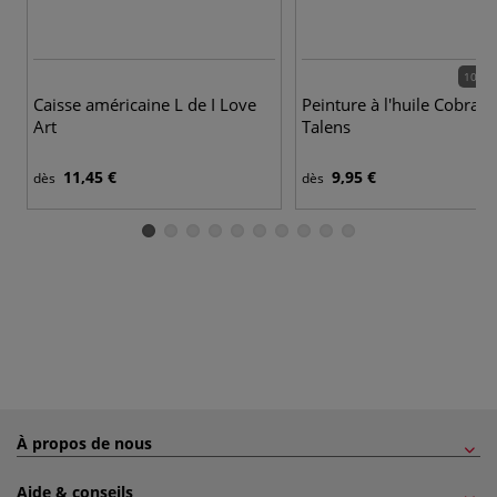
100 c
Caisse américaine L de I Love
Peinture à l'huile Cobra R
Art
Talens
11,45 €
9,95 €
dès
dès
À propos de nous
Aide & conseils