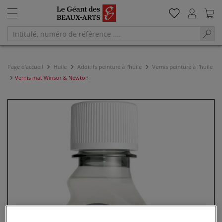
Page d'accueil
Huile
Additifs peinture à l'huile
Vernis peinture à l'huile
Vernis mat Winsor & Newton